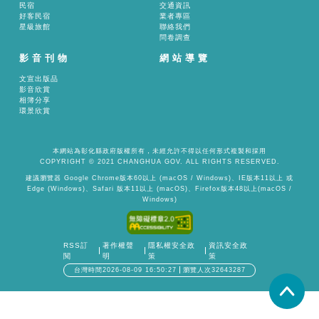
民宿
交通資訊
好客民宿
業者專區
星級旅館
聯絡我們
問卷調查
影音刊物
網站導覽
文宣出版品
影音欣賞
相簿分享
環景欣賞
本網站為彰化縣政府版權所有，未經允許不得以任何形式複製和採用
COPYRIGHT © 2021 CHANGHUA GOV. ALL RIGHTS RESERVED.
建議瀏覽器 Google Chrome版本60以上 (macOS / Windows)、IE版本11以上 或
Edge (Windows)、Safari 版本11以上 (macOS)、Firefox版本48以上(macOS /
Windows)
RSS訂
著作權聲
隱私權安全政
資訊安全政
閱
明
策
策
台灣時間2026-08-09 16:50:27
瀏覽人次32643287
置頂