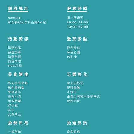
縣府地址
服務時間
500034
週一至週五
彰化縣彰化市卦山路8-1號
08:00~12:00
13:00~17:00
活動資訊
遊憩景點
活動快訊
觀光景點
節慶盛事
特色公園
活動年曆
IG打卡
旅遊情報
RSS訂閱
美食購物
玩樂彰化
彰化美食攻略
線上玩彰化
彰化爌肉飯
即時影像
餐廳資訊
小旅行
美食小吃
旅遊人潮警示燈號系統
地方特產
發現彰化
伴手禮
其它
文創商品
旅館民宿
旅遊諮詢
一般旅館
旅客服務