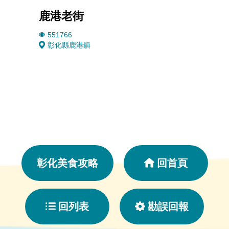
鹿港老街
鹿港
551766
1573
彰化縣鹿港鎮
彰化
彰化美食攻略
回首頁
回列表
勘誤回報