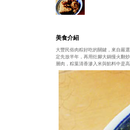
肉
粽
薪
傳
婆
婆
美食介紹
四
角
大豐民俗肉粽好吃的關鍵，來自嚴選
包
定先放半年，再用灶腳大鍋慢火翻炒
法，
層肉，粽葉清香滲入米與餡料中是高
餡
料
有
雌
香
菇、
蝦
與
蔥