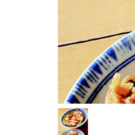
此
外，
大
豐