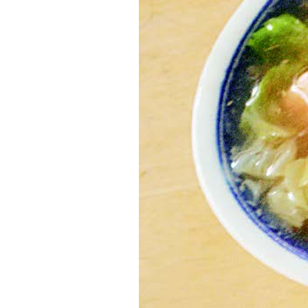
頭
爆
香
的
梅
花
肉
與
三
層
肉，
粽
葉
清
香
滲
入
米
與