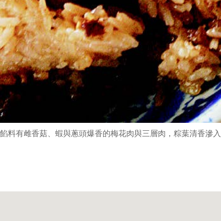
餡料有雌香菇、蝦與蔥頭爆香的梅花肉與三層肉，粽葉清香滲入