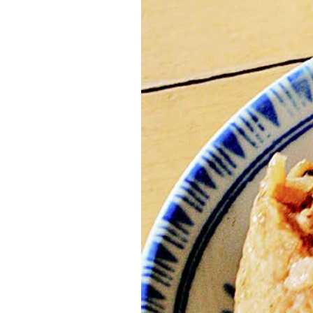
餡
料
中
是
高
人
氣
的
美
食。