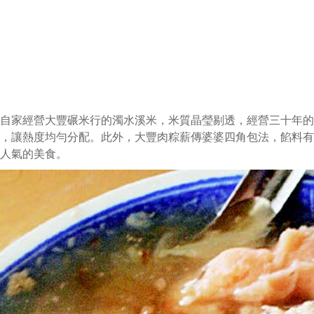
自家經營大豐碾米行的濁水溪米，米質晶瑩剔透，經營三十年的
，讓熱度均勻分配。此外，大豐肉粽薪傳婆婆四角包法，餡料有
人氣的美食。