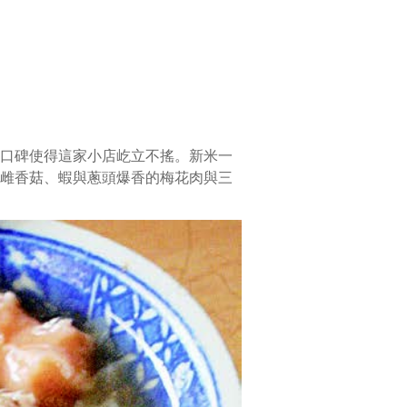
口碑使得這家小店屹立不搖。新米一
雌香菇、蝦與蔥頭爆香的梅花肉與三