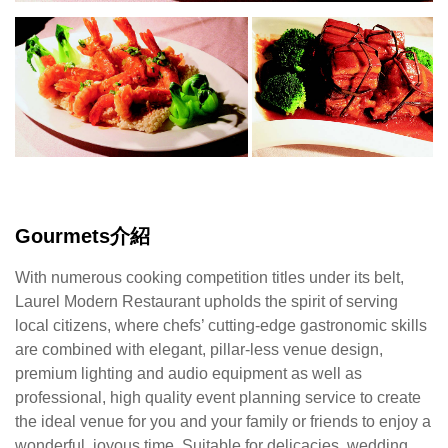
秉
持
著
服
務
在
地
鄉
親
的
Gourmets介紹
精
神，
With numerous cooking competition titles under its belt,
在
Laurel Modern Restaurant upholds the spirit of serving
師
local citizens, where chefs’ cutting-edge gastronomic skills
傅
are combined with elegant, pillar-less venue design,
們
premium lighting and audio equipment as well as
領
professional, high quality event planning service to create
先
the ideal venue for you and your family or friends to enjoy a
於
wonderful, joyous time. Suitable for delicacies, wedding