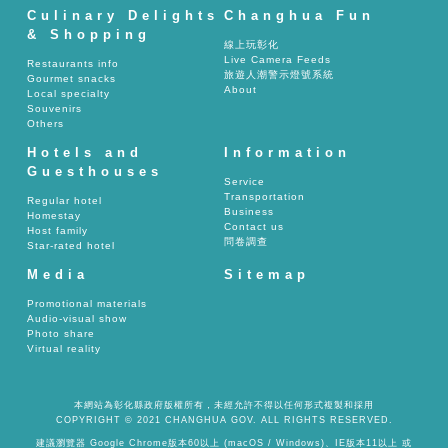
Culinary Delights
Changhua Fun
& Shopping
線上玩彰化
Live Camera Feeds
Restaurants info
旅遊人潮警示燈號系統
Gourmet snacks
About
Local specialty
Souvenirs
Others
Hotels and
Information
Guesthouses
Service
Transportation
Regular hotel
Business
Homestay
Contact us
Host family
問卷調查
Star-rated hotel
Media
Sitemap
Promotional materials
Audio-visual show
Photo share
Virtual reality
本網站為彰化縣政府版權所有，未經允許不得以任何形式複製和採用
COPYRIGHT © 2021 CHANGHUA GOV. ALL RIGHTS RESERVED.
建議瀏覽器 Google Chrome版本60以上 (macOS / Windows)、IE版本11以上 或