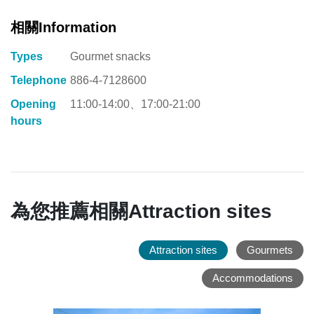
體
相關Information
聚
餐
Types
Gourmet snacks
等
Telephone
886-4-7128600
等，
都
Opening
11:00-14:00、17:00-21:00
能
hours
讓
您
與
親
朋
為您推薦相關Attraction sites
好
友
Attraction sites
Gourmets
們
在
Accommodations
此
同