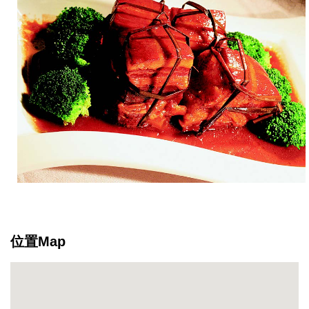
計、
與
高
規
格
之
燈
光
音
響
Facilities、
專
業
且
優
位置Map
質
的
活
動