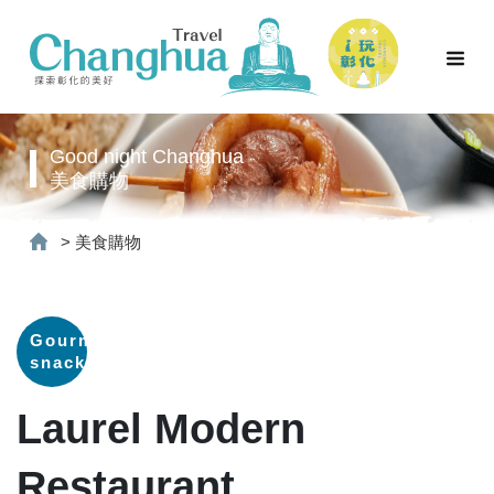
Good night Changhua
美食購物
>
美食購物
Gourmet
snacks
Laurel Modern
Restaurant