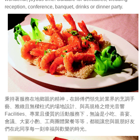
業
reception, conference, banquet, drinks or dinner party.
界
的
烹
調
手
藝、
雅
緻
且
無
樑
柱
秉持著服務在地鄉親的精神，在師傅們領先於業界的烹調手
式
藝、雅緻且無樑柱式的場地設計、與高規格之燈光音響
的
Facilities、專業且優質的活動服務下，無論是小吃、喜宴、
場
會議、大宴小酌、工商團體聚餐等等，都能讓您與親朋好友
地
們在此同享每一刻幸福與歡樂的時光。
設