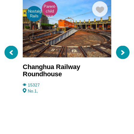
享
Parent-
Templ
每
Nostalgic
child
and
一
Rails
tour
histor
monu
刻
幸
福
與
歡
樂
Changhua Railway
Mt. 
的
Roundhouse
Area
時
光。
15327
1380
No.1,
No.8-