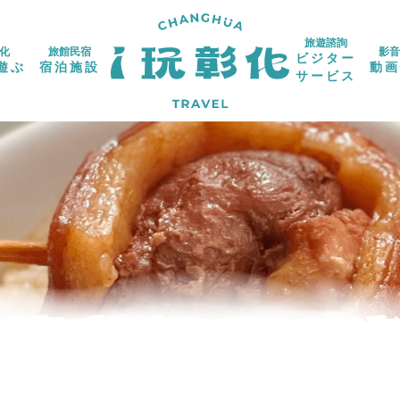
旅遊諮詢
化
旅館民宿
影音
ビジター
遊ぶ
宿泊施設
動画
サービス