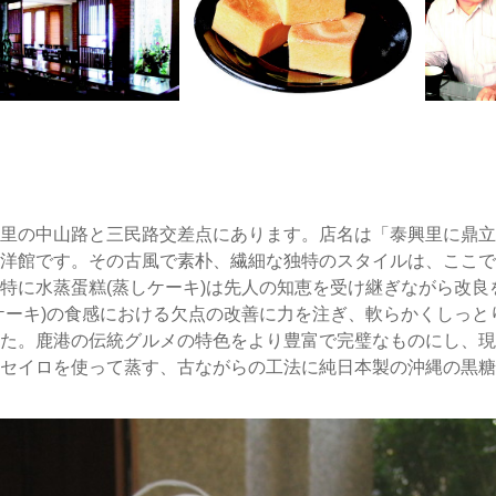
里の中山路と三民路交差点にあります。店名は「泰興里に鼎立
洋館です。その古風で素朴、繊細な独特のスタイルは、ここで
特に水蒸蛋糕(蒸しケーキ)は先人の知恵を受け継ぎながら改良
ケーキ)の食感における欠点の改善に力を注ぎ、軟らかくしっと
た。鹿港の伝統グルメの特色をより豊富で完璧なものにし、現
セイロを使って蒸す、古ながらの工法に純日本製の沖縄の黒糖