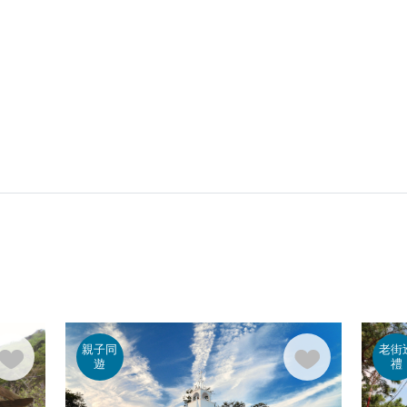
親子同
老街
遊
禮