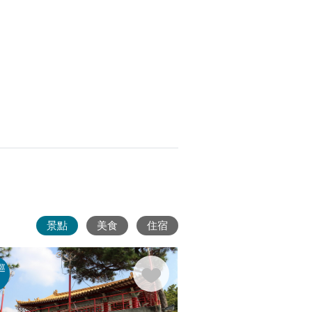
景點
美食
住宿
巡
綠野森
呼吸