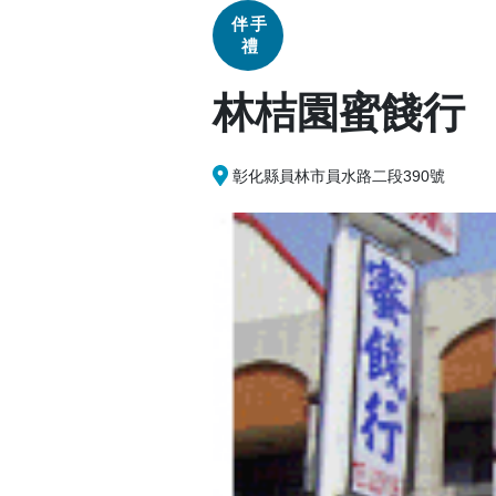
伴手
禮
林桔園蜜餞行
彰化縣員林市員水路二段390號