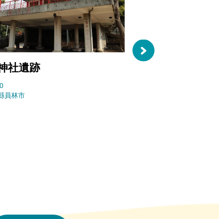
神社遺跡
萬里長城步道（
百崁、四百崁步道
0
山步道)
縣員林市
37910
彰化縣員林市