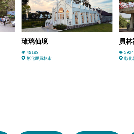
琉璃仙境
員林
49199
3924
彰化縣員林市
彰化