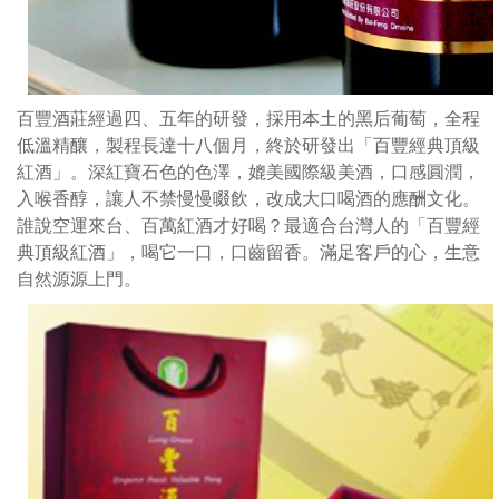
色
澤，
媲
美
百豐酒莊經過四、五年的研發，採用本土的黑后葡萄，全程
國
低溫精釀，製程長達十八個月，終於研發出「百豐經典頂級
際
紅酒」。深紅寶石色的色澤，媲美國際級美酒，口感圓潤，
級
入喉香醇，讓人不禁慢慢啜飲，改成大口喝酒的應酬文化。
美
誰說空運來台、百萬紅酒才好喝？最適合台灣人的「百豐經
酒，
典頂級紅酒」，喝它一口，口齒留香。滿足客戶的心，生意
口
自然源源上門。
感
圓
潤，
入
喉
香
醇，
讓