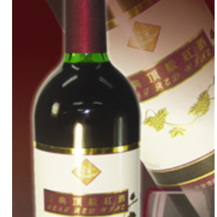
說
空
運
來
台、
百
萬
紅
酒
才
好
喝？
最
適
合
台
灣
人
的