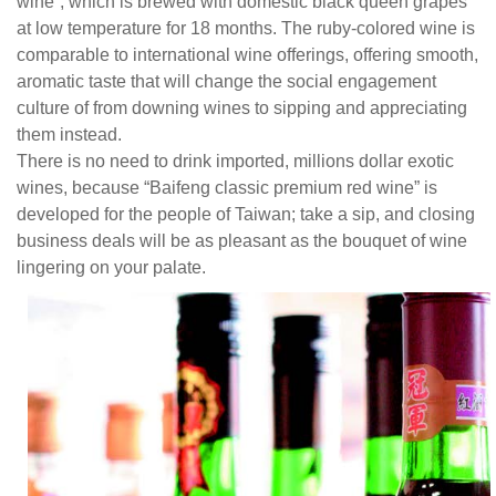
的
wine”, which is brewed with domestic black queen grapes
黑
at low temperature for 18 months. The ruby-colored wine is
后
comparable to international wine offerings, offering smooth,
葡
aromatic taste that will change the social engagement
萄，
culture of from downing wines to sipping and appreciating
全
them instead.
程
There is no need to drink imported, millions dollar exotic
低
wines, because “Baifeng classic premium red wine” is
溫
developed for the people of Taiwan; take a sip, and closing
精
business deals will be as pleasant as the bouquet of wine
釀，
lingering on your palate.
製
程
長
達
十
八
個
月，