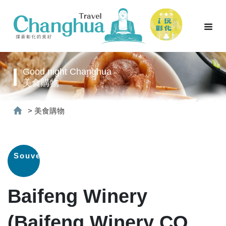
Good night Changhua
美食購物
>
美食購物
Souvenirs
Baifeng Winery
(Baifeng Winery CO.,