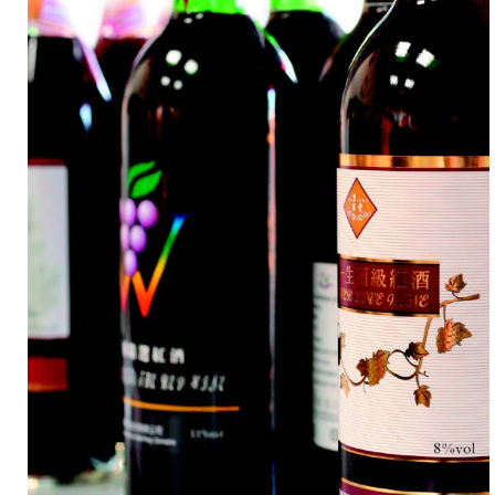
終
於
研
發
出
「百
豐
經
典
頂
級
紅
酒」。
深
紅
寶
石
色
的