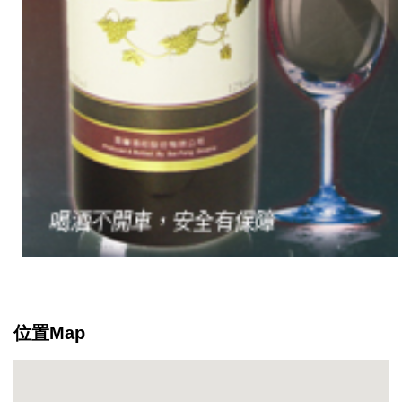
「百
豐
經
典
頂
級
紅
酒」，
喝
它
一
口，
口
齒
留
位置Map
香。
滿
足