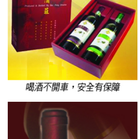
人
不
禁
慢
慢
啜
飲，
改
成
大
口
喝
酒
的
應
酬
文
化。
誰