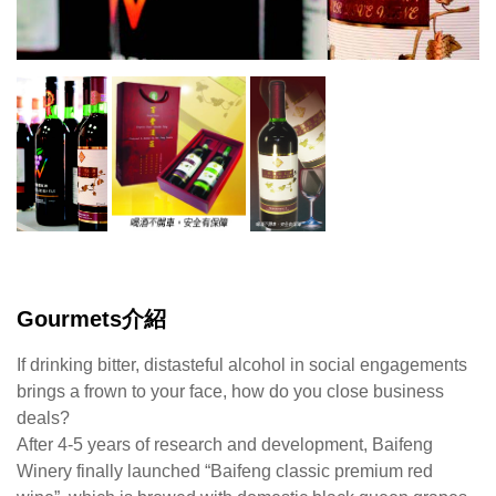
百
豐
酒
莊
經
過
四、
五
年
的
Gourmets介紹
研
發，
If drinking bitter, distasteful alcohol in social engagements
採
brings a frown to your face, how do you close business
用
deals?
本
After 4-5 years of research and development, Baifeng
土
Winery finally launched “Baifeng classic premium red