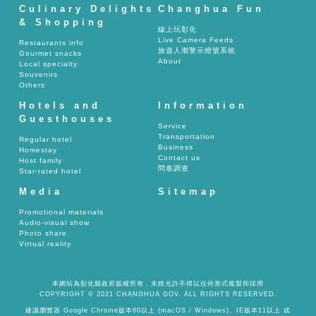
Culinary Delights
Changhua Fun
& Shopping
線上玩彰化
Live Camera Feeds
Restaurants info
旅遊人潮警示燈號系統
Gourmet snacks
About
Local specialty
Souvenirs
Others
Hotels and
Information
Guesthouses
Service
Transportation
Regular hotel
Business
Homestay
Contact us
Host family
問卷調查
Star-rated hotel
Media
Sitemap
Promotional materials
Audio-visual show
Photo share
Virtual reality
本網站為彰化縣政府版權所有，未經允許不得以任何形式複製和採用
COPYRIGHT © 2021 CHANGHUA GOV. ALL RIGHTS RESERVED.
建議瀏覽器 Google Chrome版本60以上 (macOS / Windows)、IE版本11以上 或