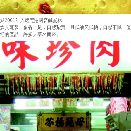
於2001年入選鹿港國宴鹹蛋糕。
炊具蒸製，蛋香十足，口感紮實，且低油又低糖，口感不膩，值
迎的產品，許多人慕名而來。