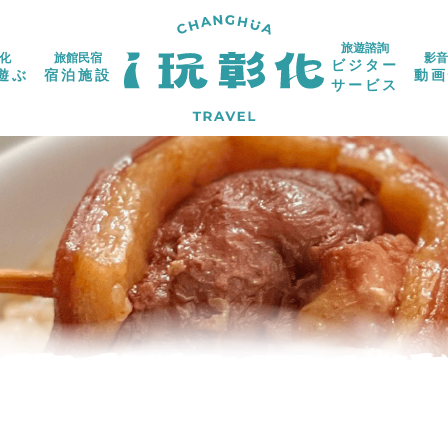
旅遊諮詢
化
旅館民宿
影音
ビジター
遊ぶ
宿泊施設
動画
サービス