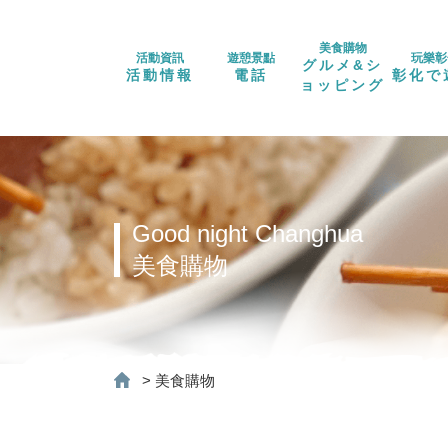
美食購物
活動資訊
遊憩景點
玩樂彰
グルメ&シ
活動情報
電話
彰化で
ョッピング
Good night Changhua
美食購物
>
美食購物