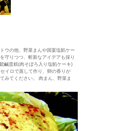
トウの他、野菜まんや国宴塩餡ケー
を守りつつ、斬新なアイデアも採り
鬆鹹蛋糕(肉そぼろ入り塩餡ケーキ)
のセイロで蒸して作り、卵の香りが
てみてください。 肉まん、野菜ま