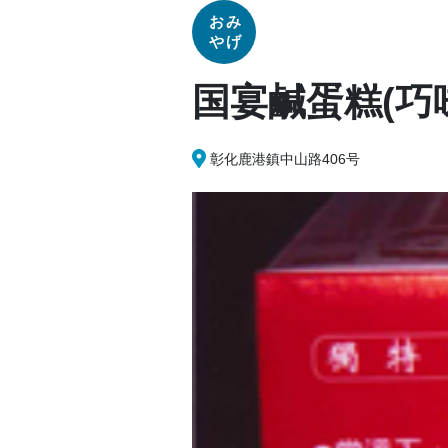
おみ
やげ
国宴鹹蛋糕(巧
彰化鹿港鎮中山路406号