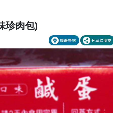
味珍肉包)