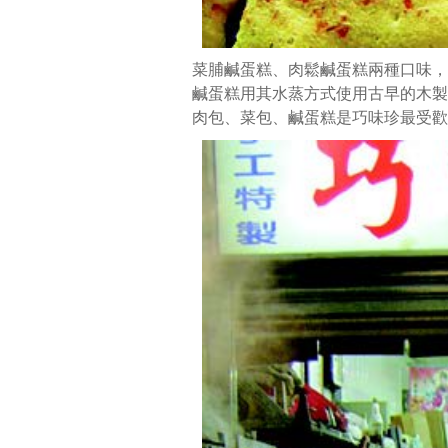
菜脯鹹蛋糕、肉鬆鹹蛋糕兩種口味，
鹹蛋糕用其水蒸方式使用古早的木製
肉包、菜包、鹹蛋糕是巧味珍最受歡