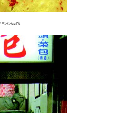
得細細品嚐。