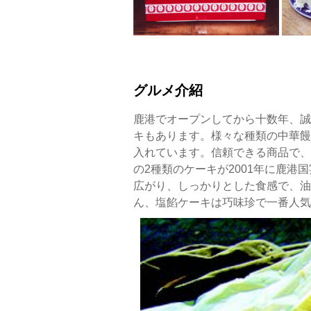
グルメ介紹
鹿港でオープンしてから十数年、誠
キもあります。様々な種類の中華饅
入れています。信頼できる商品で、
の2種類のケーキが2001年に鹿
広がり、しっかりとした食感で、油
ん、塩餡ケーキは巧味珍で一番人気