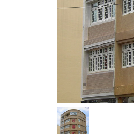
松
蕊
行