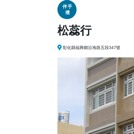
伴手
禮
松蕊行
彰化縣福興鄉沿海路五段347號