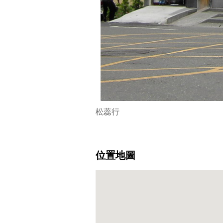
松蕊行
位置地圖