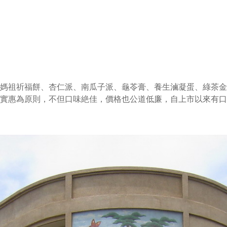
（媽祖祈福餅、杏仁派、南瓜子派、龜苓膏、養生滷凝蛋、綠茶金
實惠為原則，不但口味絶佳，價格也公道低廉，自上市以來有口