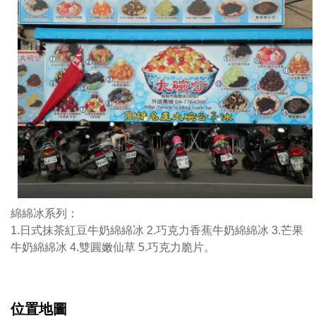
香
蕉
牛
奶
綿
綿
冰
3.
芒
果
牛
奶
綿綿冰系列：
綿
1.日式抹茶紅豆牛奶綿綿冰 2.巧克力香蕉牛奶綿綿冰 3.芒果
綿
牛奶綿綿冰 4.雙圓嫩仙草 5.巧克力脆片。
冰
4.
雙
圓
位置地圖