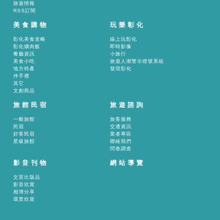
旅遊情報
RSS訂閱
美食購物
玩樂彰化
彰化美食攻略
線上玩彰化
彰化爌肉飯
即時影像
餐廳資訊
小旅行
美食小吃
旅遊人潮警示燈號系統
地方特產
發現彰化
伴手禮
其它
文創商品
旅館民宿
旅遊諮詢
一般旅館
旅客服務
民宿
交通資訊
好客民宿
業者專區
星級旅館
聯絡我們
問卷調查
影音刊物
網站導覽
文宣出版品
影音欣賞
相簿分享
環景欣賞