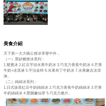
冰
系
列：
1.
日
式
抹
茶
美食介紹
紅
豆
天下第一大大碗公挫冰享譽中外，
牛
（一）黑砂糖挫冰系列：
奶
1.鴛鴦冰 2.紅豆芋頭水果牛奶冰 3.巧克力香蕉牛奶冰 4.芒果
綿
牛奶+冰淇淋 5.宇治金時 6.水果布丁牛奶冰 7.水果麻吉冰淇
綿
淋。
冰
（二）綿綿冰系列：
2.
1.日式抹茶紅豆牛奶綿綿冰 2.巧克力香蕉牛奶綿綿冰 3.芒果
巧
牛奶綿綿冰 4.雙圓嫩仙草 5.巧克力脆片。
克
力