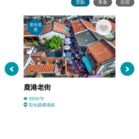
景點
美食
住宿
老街巡
老街
禮
禮
鹿港老街
鹿港
550579
1571
彰化縣鹿港鎮
彰化