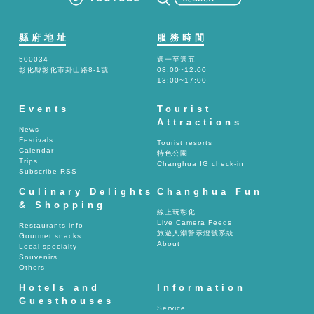
縣府地址
服務時間
500034
週一至週五
彰化縣彰化市卦山路8-1號
08:00~12:00
13:00~17:00
Events
Tourist
Attractions
News
Festivals
Tourist resorts
Calendar
特色公園
Trips
Changhua IG check-in
Subscribe RSS
Culinary Delights
Changhua Fun
& Shopping
線上玩彰化
Live Camera Feeds
Restaurants info
旅遊人潮警示燈號系統
Gourmet snacks
About
Local specialty
Souvenirs
Others
Hotels and
Information
Guesthouses
Service