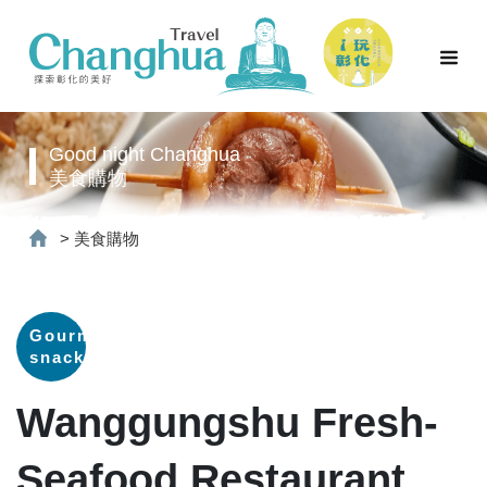
Good night Changhua
美食購物
>
美食購物
Gourmet
snacks
Wanggungshu Fresh-
Seafood Restaurant