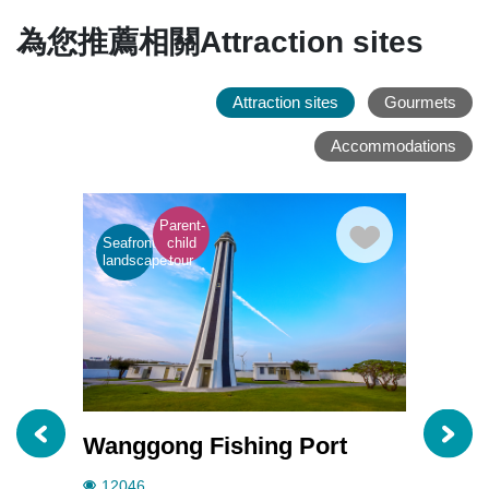
為您推薦相關Attraction sites
Attraction sites
Gourmets
Accommodations
Parent-
Exhibi
Seafront
child
and
landscapes
tour
muse
Wanggong Fishing Port
Wang
Cultu
12046