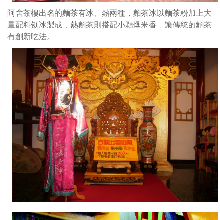
爆
米
阿舍茶樓出名的麵茶有冰、熱兩種，麵茶冰以麵茶粉加上大
香，
量配料刨冰製成，熱麵茶則搭配小顆爆米香，讓傳統的麵茶
讓
有創新吃法。
傳
統
的
麵
茶
有
創
新
吃
法。