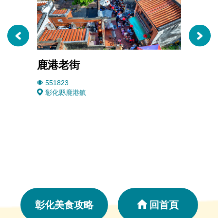
鹿港老街
鹿港
551823
1573
彰化縣鹿港鎮
彰化
彰化美食攻略
回首頁