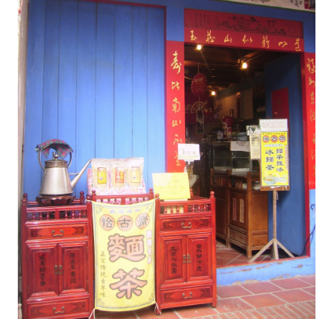
加
上
大
量
配
料
刨
冰
製
成，
熱
麵
茶
則
搭
配
小
顆