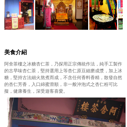
茶
樓
出
名
的
麵
茶
有
美食介紹
冰、
熱
阿舍茶樓之冰糖杏仁茶，乃探用正宗傳統作法，純手工製作
兩
的古早味杏仁茶，堅持選用上等杏仁原豆細磨成漿，加上冰
種，
糖，堅持古法細火熬煮而成，不含任何香料香精，散發自然
麵
的杏仁芳香，入口綿蜜滑順，非一般沖泡式之杏仁粉可比
茶
擬，健康養生，深受遊客喜愛。
冰
以
麵
茶
粉