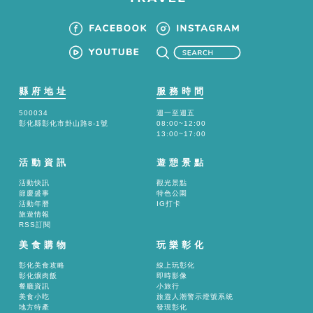
縣府地址
服務時間
500034
週一至週五
彰化縣彰化市卦山路8-1號
08:00~12:00
13:00~17:00
活動資訊
遊憩景點
活動快訊
觀光景點
節慶盛事
特色公園
活動年曆
IG打卡
旅遊情報
RSS訂閱
美食購物
玩樂彰化
彰化美食攻略
線上玩彰化
彰化爌肉飯
即時影像
餐廳資訊
小旅行
美食小吃
旅遊人潮警示燈號系統
地方特產
發現彰化