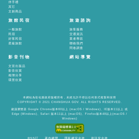
伴手禮
其它
文創商品
旅館民宿
旅遊諮詢
一般旅館
旅客服務
民宿
交通資訊
好客民宿
業者專區
星級旅館
聯絡我們
問卷調查
影音刊物
網站導覽
文宣出版品
影音欣賞
相簿分享
環景欣賞
本網站為彰化縣政府版權所有，未經允許不得以任何形式複製和採用
COPYRIGHT © 2021 CHANGHUA GOV. ALL RIGHTS RESERVED.
建議瀏覽器 Google Chrome版本60以上 (macOS / Windows)、IE版本11以上 或
Edge (Windows)、Safari 版本11以上 (macOS)、Firefox版本48以上(macOS /
Windows)
RSS訂
著作權聲
隱私權安全政
資訊安全政