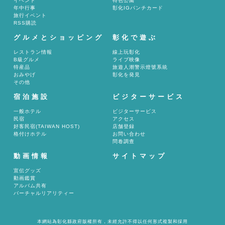
イベント
特色公園
年中行事
彰化IGパンチカード
旅行イベント
RSS購読
グルメとショッピング
彰化で遊ぶ
レストラン情報
線上玩彰化
B級グルメ
ライブ映像
特産品
旅遊人潮警示燈號系統
おみやげ
彰化を発見
その他
宿泊施設
ビジターサービス
一般ホテル
ビジターサービス
民宿
アクセス
好客民宿(TAIWAN HOST)
店舗登録
格付けホテル
お問い合わせ
問卷調查
動画情報
サイトマップ
宣伝グッズ
動画鑑賞
アルバム共有
バーチャルリアリティー
本網站為彰化縣政府版權所有，未經允許不得以任何形式複製和採用