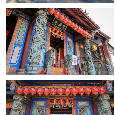
本
風
寺
味
為
值
民
得
治
深
病，
入
故
研
使
究
瘟
疫
之
民
困
抒
解。
於
雍
正
十