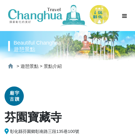
Beautiful Changhua
遊憩景點
>
遊憩景點
>
景點介紹
廟宇
古蹟
芬園寶藏寺
彰化縣芬園鄉彰南路三段135巷100號