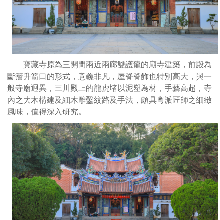
的
飾
泉
也
州
特
人
別
帶
高
來
大
寶藏寺原為三開間兩近兩廊雙護龍的廟寺建築，前殿為
了
與
斷簷升箭口的形式，意義非凡，屋脊脊飾也特別高大，與一
媽
一
般寺廟迥異，三川殿上的龍虎堵以泥塑為材，手藝高超，寺
祖
般
內之大木構建及細木雕鑿紋路及手法，頗具粵派匠師之細緻
的
寺
風味，值得深入研究。
神
廟
符，
迥
顯
異
赫
三
威
川
靈，
殿
傳
上
言
的
雍
龍