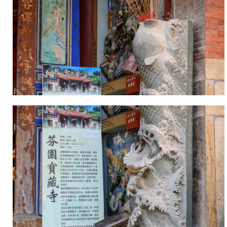
(西
元
1785
年)，
由
地
方
村
民
所
公
建。