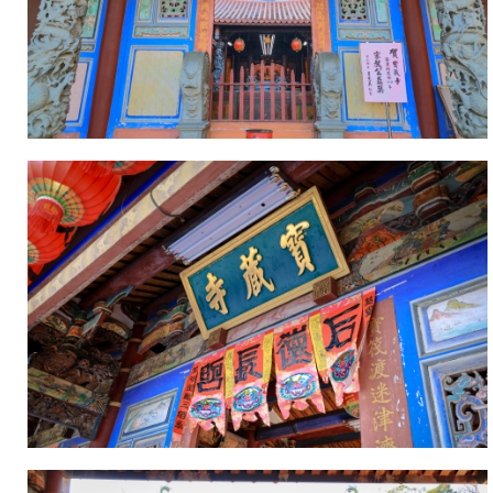
一
年
(西
元
1733
年)，
地
方
士
紳
許
炎
光，
倡
議
重
建
前
殿