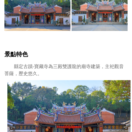
於
藏
寶
寺
藏
原
寺
為
創
三
建
開
年
間
代
兩
景點特色
的
近
說
兩
縣定古蹟-寶藏寺為三殿雙護龍的廟寺建築，主祀觀音
法
廊
菩薩，歷史悠久。
不
雙
一：
護
據
龍
傳
的
寶
廟
藏
寺
寺
建
原
築