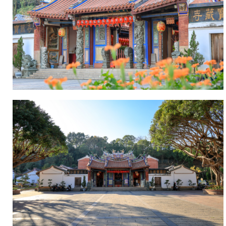
逢
細
鹿
木
港
雕
天
鑿
后
紋
宮
路
馬
及
祖
手
遶
法
境
頗
經
具
過
粵
寶
派
藏
匠
寺，
師
曾
之
暫
細
住
緻