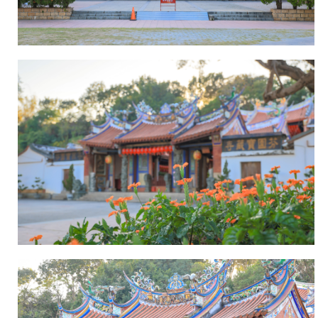
正
虎
元
堵
年
以
（西
泥
元
塑
1723
為
年)
材
芬
手
園
藝
地
高
區
超
曾
寺
大
內
鬧
之
瘟
大
疫，
木
斯
構
時
建
適
及