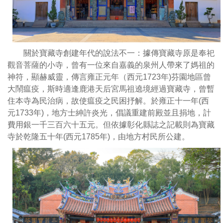
是
前
奉
殿
祀
為
觀
斷
關於寶藏寺創建年代的說法不一：據傳寶藏寺原是奉祀
音
簷
觀音菩薩的小寺，曾有一位來自嘉義的泉州人帶來了媽祖的
菩
升
神符，顯赫威靈，傳言雍正元年（西元1723年)芬園地區曾
薩
箭
大鬧瘟疫，斯時適逢鹿港天后宮馬祖遶境經過寶藏寺，曾暫
的
口
住本寺為民治病，故使瘟疫之民困抒解。於雍正十一年(西
小
的
元1733年)，地方士紳許炎光，倡議重建前殿並且捐地，計
寺，
形
費用銀一千三百六十五元。但依據彰化縣誌之記載則為寶藏
曾
式
寺於乾隆五十年(西元1785年)，由地方村民所公建。
有
意
一
義
位
非
來
凡
自
屋
嘉
脊
義
脊