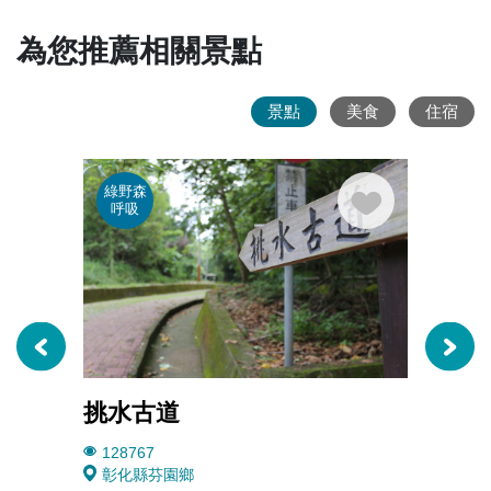
為您推薦相關景點
景點
美食
住宿
綠野森
廟宇
呼吸
蹟
挑水古道
芬園
128767
4253
彰化縣芬園鄉
彰化