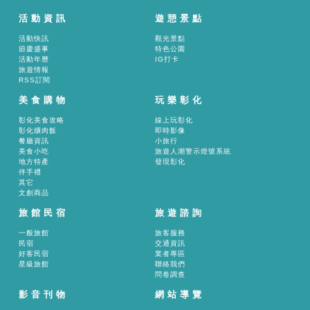
活動資訊
遊憩景點
活動快訊
觀光景點
節慶盛事
特色公園
活動年曆
IG打卡
旅遊情報
RSS訂閱
美食購物
玩樂彰化
彰化美食攻略
線上玩彰化
彰化爌肉飯
即時影像
餐廳資訊
小旅行
美食小吃
旅遊人潮警示燈號系統
地方特產
發現彰化
伴手禮
其它
文創商品
旅館民宿
旅遊諮詢
一般旅館
旅客服務
民宿
交通資訊
好客民宿
業者專區
星級旅館
聯絡我們
問卷調查
影音刊物
網站導覽