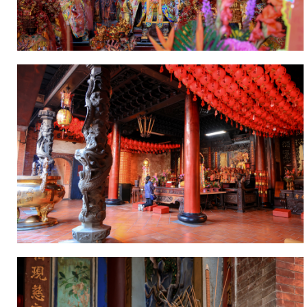
據
彰
化
縣
誌
之
記
載
則
為
寶
藏
寺
於
乾
隆
五
十
年