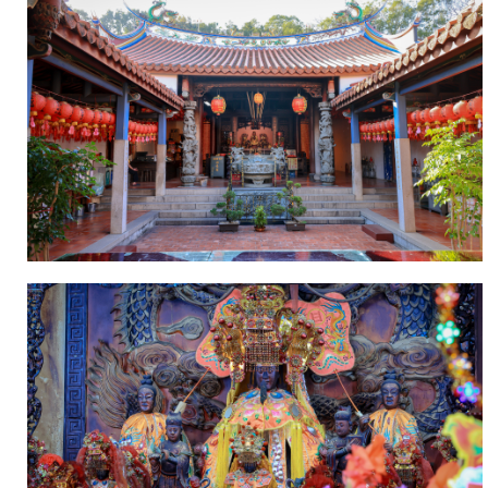
並
且
捐
地，
計
費
用
銀
一
千
三
百
六
十
五
元。
但
依