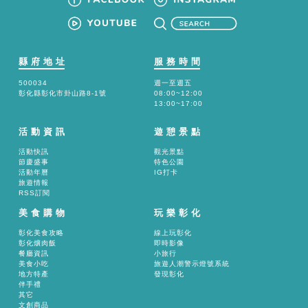
縣府地址
服務時間
500034
週一至週五
彰化縣彰化市卦山路8-1號
08:00~12:00
13:00~17:00
活動資訊
遊憩景點
活動快訊
觀光景點
節慶盛事
特色公園
活動年曆
IG打卡
旅遊情報
RSS訂閱
美食購物
玩樂彰化
彰化美食攻略
線上玩彰化
彰化爌肉飯
即時影像
餐廳資訊
小旅行
美食小吃
旅遊人潮警示燈號系統
地方特產
發現彰化
伴手禮
其它
文創商品