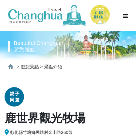
Beautiful Changhua
遊憩景點
>
遊憩景點
>
景點介紹
親子
同遊
鹿世界觀光牧場
彰化縣竹塘鄉民靖村金山路260號