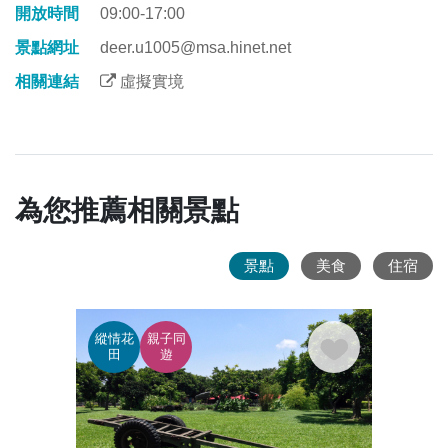
開放時間
09:00-17:00
景點網址
deer.u1005@msa.hinet.net
相關連結
虛擬實境
為您推薦相關景點
景點
美食
住宿
縱情花
親子同
縱情
田
遊
田