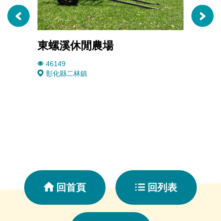
東螺溪休閒農場
彰化
46149
4094
彰化縣二林鎮
彰化
回首頁
回列表