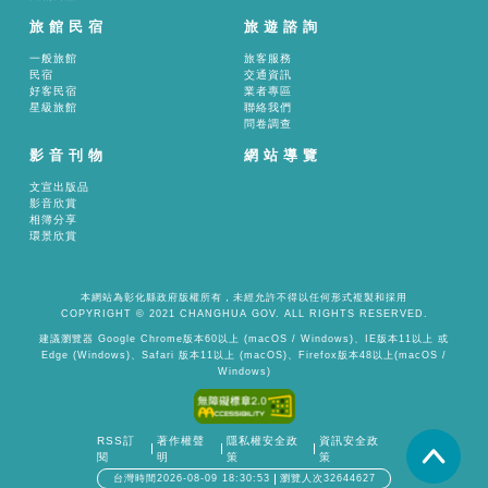
旅館民宿
旅遊諮詢
一般旅館
旅客服務
民宿
交通資訊
好客民宿
業者專區
星級旅館
聯絡我們
問卷調查
影音刊物
網站導覽
文宣出版品
影音欣賞
相簿分享
環景欣賞
本網站為彰化縣政府版權所有，未經允許不得以任何形式複製和採用
COPYRIGHT © 2021 CHANGHUA GOV. ALL RIGHTS RESERVED.
建議瀏覽器 Google Chrome版本60以上 (macOS / Windows)、IE版本11以上 或
Edge (Windows)、Safari 版本11以上 (macOS)、Firefox版本48以上(macOS /
Windows)
RSS訂
著作權聲
隱私權安全政
資訊安全政
置頂
閱
明
策
策
台灣時間2026-08-09 18:30:53
瀏覽人次32644627