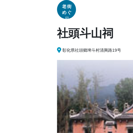
老街
めぐ
り
社頭斗山祠
彰化県社頭鄉埤斗村清興路19号