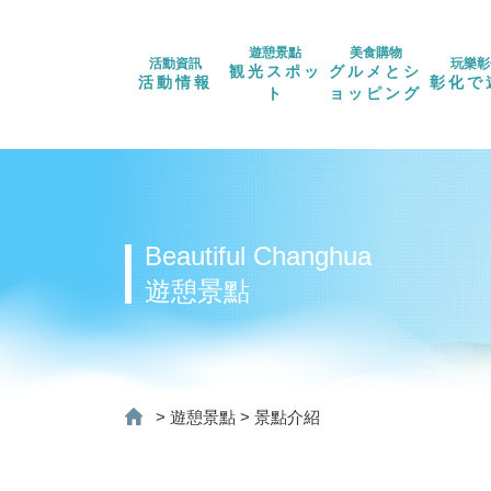
遊憩景點
美食購物
活動資訊
玩樂彰
観光スポッ
グルメとシ
活動情報
彰化で
ト
ョッピング
Beautiful Changhua
遊憩景點
>
遊憩景點
>
景點介紹