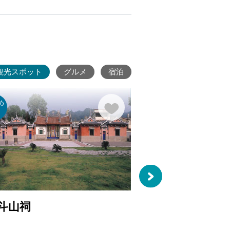
観光スポット
グルメ
宿泊
め
カルチ
ファミ
り
ャー
リー
斗山祠
清水岩レジャー
3599