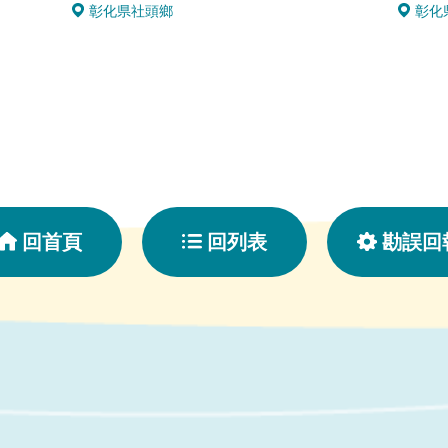
彰化県社頭鄉
彰化
回首頁
回列表
勘誤回