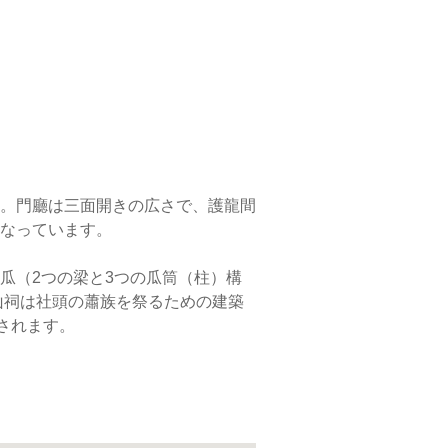
。門廳は三面開きの広さで、護龍間
なっています。
瓜（2つの梁と3つの瓜筒（柱）構
山祠は社頭の蕭族を祭るための建築
されます。