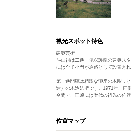
観光スポット特色
建築芸術
斗山祠は二進一院双護龍の建築スタ
には全て小門が通路として設置され
第一進門廳は精緻な獅座の木彫りと
造）の木造結構です。1971年、
空間で、正殿には歴代の祖先の位牌
位置マップ