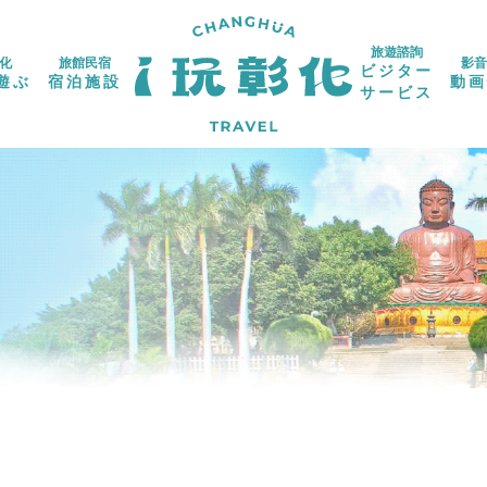
旅遊諮詢
化
旅館民宿
影音
ビジター
遊ぶ
宿泊施設
動画
サービス