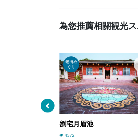
為您推薦相關観光ス
老街め
ぐり
劉宅月眉池
4372