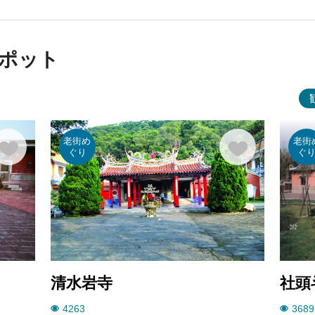
ポット
老街め
老街
ぐり
ぐ
清水岩寺
社頭
4263
3689