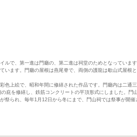
イルで、第一進は門廳の、第二進は祠堂のためとなっています
ています。門廳の屋根は燕尾脊で、両側の護龍は歇山式屋根と
彩色上絵で、昭和年間に修繕された作品です。門廳内は二通三
両側の庇を修繕し、鉄筋コンクリートの平頂形式にしました。鬥
が祭られ、毎年1月12日から冬にまで、鬥山祠では祭事が開催