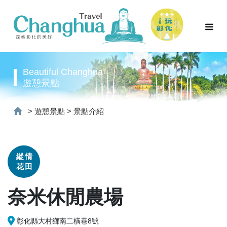
Beautiful Changhua
遊憩景點
>
遊憩景點
>
景點介紹
縱情
花田
奈米休閒農場
彰化縣大村鄉南二橫巷8號