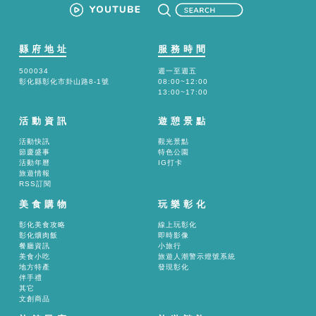
縣府地址
服務時間
500034
週一至週五
彰化縣彰化市卦山路8-1號
08:00~12:00
13:00~17:00
活動資訊
遊憩景點
活動快訊
觀光景點
節慶盛事
特色公園
活動年曆
IG打卡
旅遊情報
RSS訂閱
美食購物
玩樂彰化
彰化美食攻略
線上玩彰化
彰化爌肉飯
即時影像
餐廳資訊
小旅行
美食小吃
旅遊人潮警示燈號系統
地方特產
發現彰化
伴手禮
其它
文創商品