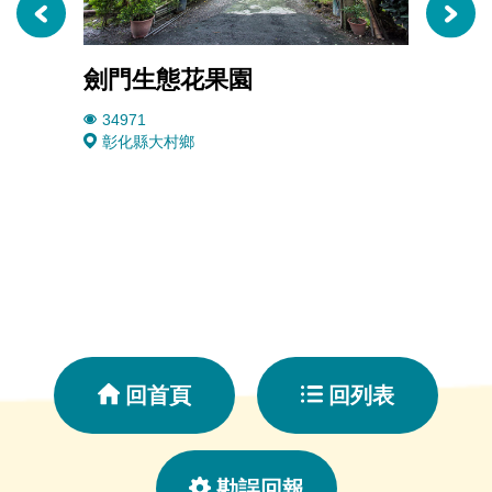
劍門生態花果園
奈米
34971
1854
彰化縣大村鄉
彰化
回首頁
回列表
勘誤回報