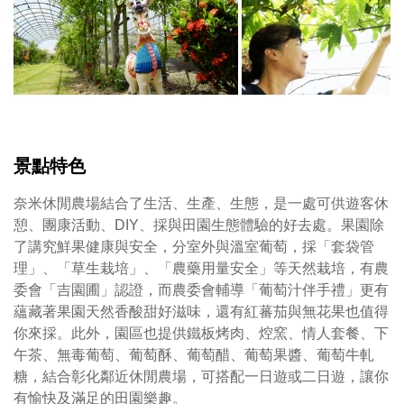
景點特色
奈米休閒農場結合了生活、生產、生態，是一處可供遊客休
憩、團康活動、DIY、採與田園生態體驗的好去處。果園除
了講究鮮果健康與安全，分室外與溫室葡萄，採「套袋管
理」、「草生栽培」、「農藥用量安全」等天然栽培，有農
委會「吉園圃」認證，而農委會輔導「葡萄汁伴手禮」更有
蘊藏著果園天然香酸甜好滋味，還有紅蕃茄與無花果也值得
你來採。此外，園區也提供鐵板烤肉、焢窯、情人套餐、下
午茶、無毒葡萄、葡萄酥、葡萄醋、葡萄果醬、葡萄牛軋
糖，結合彰化鄰近休閒農場，可搭配一日遊或二日遊，讓你
有愉快及滿足的田園樂趣。