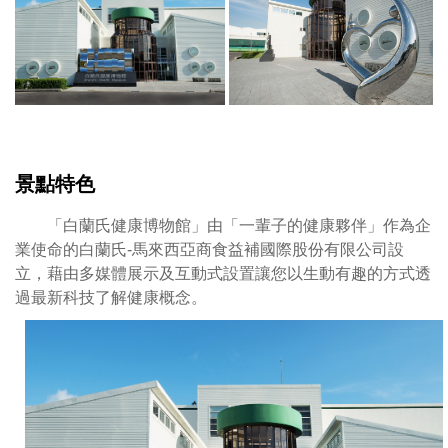
分
為
品
牌
故
事
屋、
多
景點特色
媒
體
「白蘭氏健康博物館」由「一輩子的健康夥伴」作為企
互
業使命的白蘭氏-馬來西亞商食益補國際股份有限公司設
動
立，藉由多媒體展示及互動式設置讓您以生動有趣的方式透
體
過最新科技了解健康概念。
驗、
健
康
市
集
和