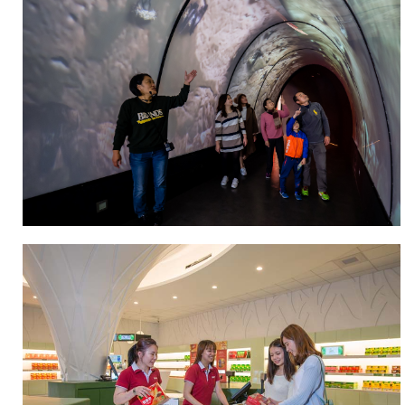
真
空
濃
縮、
充
填
殺
菌
到
包
裝
等
步
驟，
都
能
一
覽
無