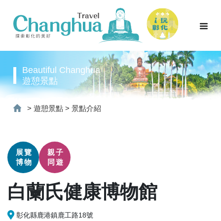
Beautiful Changhua
遊憩景點
>
遊憩景點
>
景點介紹
展覽
親子
博物
同遊
白蘭氏健康博物館
彰化縣鹿港鎮鹿工路18號