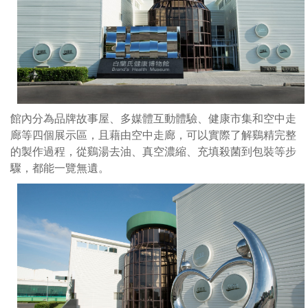
空
中
走
廊
等
四
個
館內分為品牌故事屋、多媒體互動體驗、健康市集和空中走
展
廊等四個展示區，且藉由空中走廊，可以實際了解鷄精完整
示
的製作過程，從鷄湯去油、真空濃縮、充填殺菌到包裝等步
區，
驟，都能一覽無遺。
且
藉
由
空
中
走
廊，
可