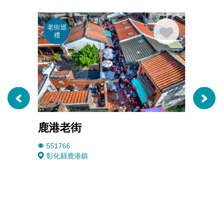
老街巡
老街
禮
禮
鹿港老街
鹿港
551766
1573
彰化縣鹿港鎮
彰化