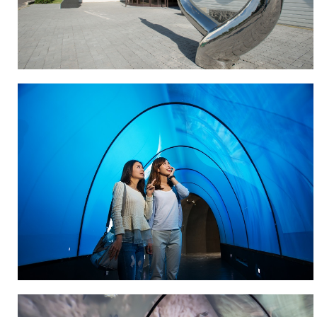
以
實
際
了
解
鷄
精
完
整
的
製
作
過
程，
從
鷄
湯
去
油、