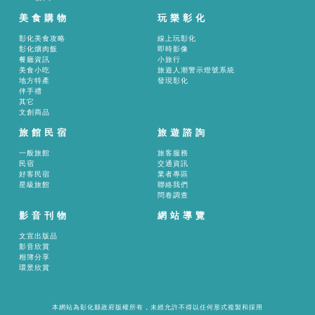
美食購物
玩樂彰化
彰化美食攻略
線上玩彰化
彰化爌肉飯
即時影像
餐廳資訊
小旅行
美食小吃
旅遊人潮警示燈號系統
地方特產
發現彰化
伴手禮
其它
文創商品
旅館民宿
旅遊諮詢
一般旅館
旅客服務
民宿
交通資訊
好客民宿
業者專區
星級旅館
聯絡我們
問卷調查
影音刊物
網站導覽
文宣出版品
影音欣賞
相簿分享
環景欣賞
本網站為彰化縣政府版權所有，未經允許不得以任何形式複製和採用