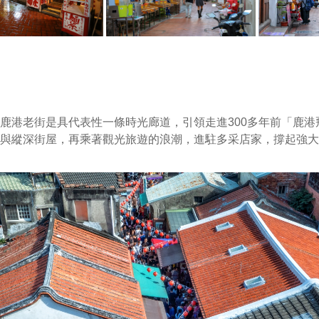
鹿港老街是具代表性一條時光廊道，引領走進300多年前「鹿
與縱深街屋，再乘著觀光旅遊的浪潮，進駐多采店家，撐起強大