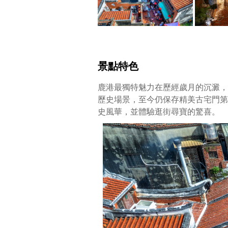
泛
指
瑤
林
街、
埔
景點特色
頭
街，
鹿港最獨特魅力在歷經歲月的沉澱，
是
歷史場景，至今仍保存精美古宅門第
台
史風華，並體驗逛街尋寶的驚喜。
灣
第
一
個
被
指
定
的
古