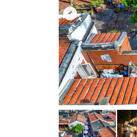
鹿
港
老
街