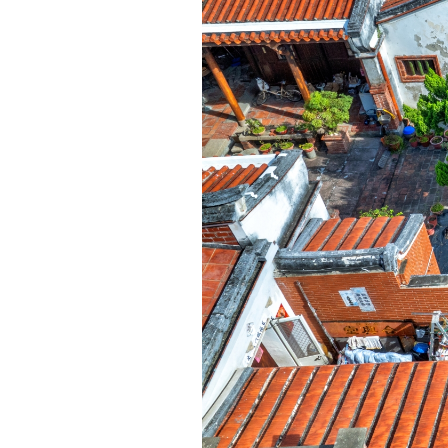
蹟
保
存
區，
清
乾
隆
嘉
慶
年
間，
鹿
港
已
然
是
兩
岸
間