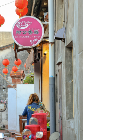
門
聯
等，
蘊
藉
的
古
韻，
讓
人
遙
想
昔
時
商
貿
興
榮
與