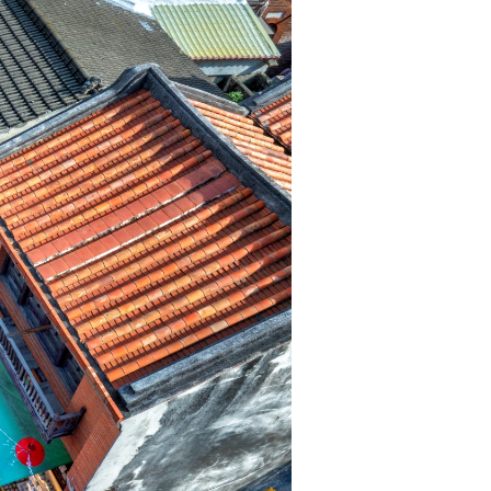
凍
結，
並
在
爾
後
開
發
腳
步
進
逼
下，
引
起
重
視，
啟
動