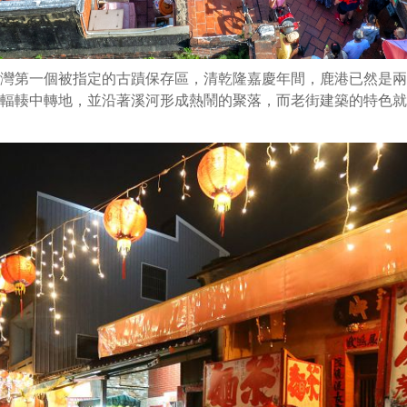
灣第一個被指定的古蹟保存區，清乾隆嘉慶年間，鹿港已然是兩
輻輳中轉地，並沿著溪河形成熱鬧的聚落，而老街建築的特色就