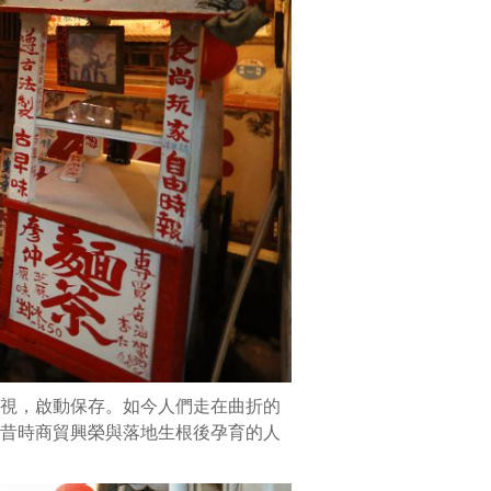
美
的
磚
樓
院
落，
灰
瓦、
甕
牆
和
福
州
杉
木
門、
視，啟動保存。如今人們走在曲折的
窗
昔時商貿興榮與落地生根後孕育的人
櫺
與