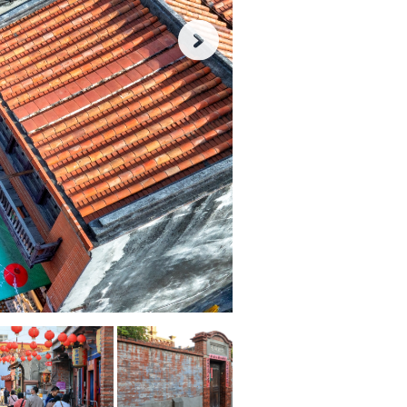
滄
海
桑
田，