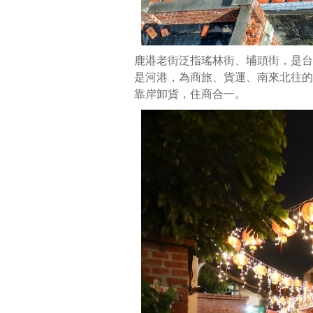
物
資
轉
鹿港老街泛指瑤林街、埔頭街，是台
運
是河港，為商旅、貨運、南來北往的
中
靠岸卸貨，住商合一。
心，
瑤
林
廣
場
當
年
還
是
河
港，
為
商