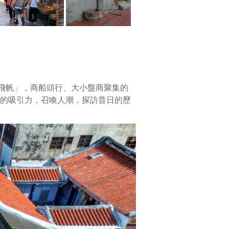
港
口
淤
積，
歷
史
重
心
港飛帆」，商船頭行、大小盤商聚集的
轉
的吸引力，召喚人潮，探訪昔日的歷
移，
老
街
奇
蹟
式
地
被
時
光