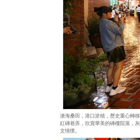
旅、
貨
運、
南
來
北
往
的
輻
輳
中
轉
地，
並
沿
著
滄海桑田，港口淤積，歷史重心轉移
溪
紅磚巷弄，欣賞華美的磚樓院落，灰
河
文情懷。
形