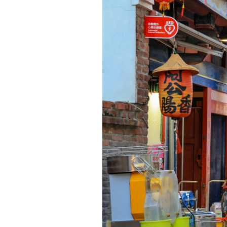
成
熱
鬧
的
聚
落，
而
老
街
建
築
的
特
色
就
在
前
方
設