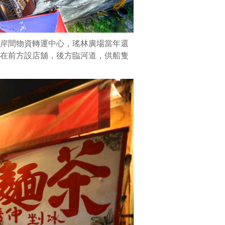
保
存。
如
岸間物資轉運中心，瑤林廣場當年還
今
在前方設店舖，後方臨河道，供船隻
人
們
走
在
曲
折
的
紅
磚
巷
弄，
欣
賞
華