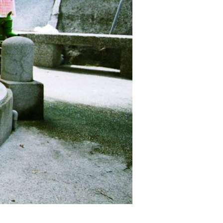
極
適
合
泡
茶，
目
前
周
圍
搭
有
涼
棚，
井
旁
供
奉
福
德