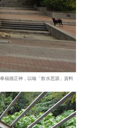
溫
情
滿
彰
邑-
彰
化
市
觀
光
導
覽
奉福德正神，以喻「飲水思源」資料
手
冊。