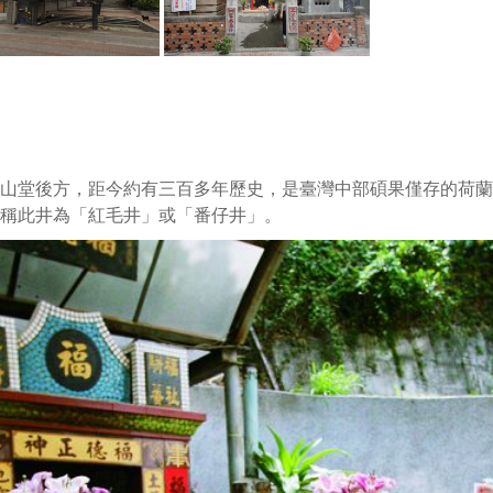
堂後方，距今約有三百多年歷史，是臺灣中部碩果僅存的荷蘭
稱此井為「紅毛井」或「番仔井」。