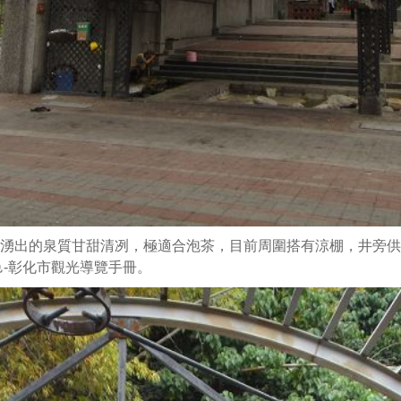
出的泉質甘甜清冽，極適合泡茶，目前周圍搭有涼棚，井旁供
邑-彰化市觀光導覽手冊。