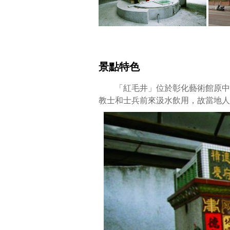
景點特色
「紅毛井」位於彰化藝術館原中山
教士和士兵前來汲水飲用，故當地人