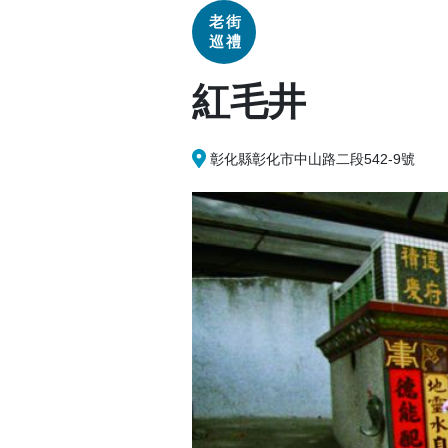
老街
巡禮
紅毛井
彰化縣彰化市中山路二段542-9號