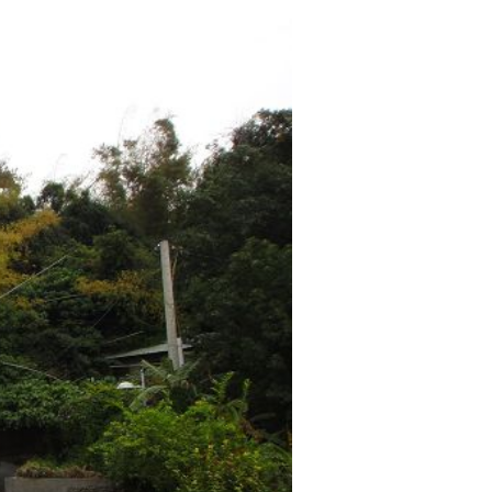
正
神，
以
喻
「飲
水
思
源」
資
料
來
源：
彰
化
市
公
所
2006，