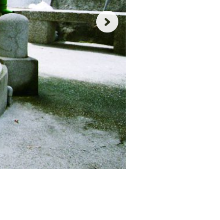
該
井
除