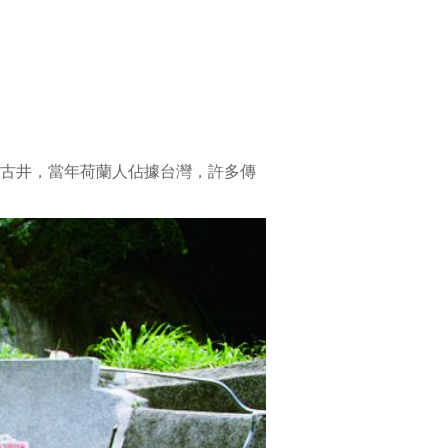
提
供
附
近
居
民
飲
水
古井，當年荷蘭人佔據台灣，許多傳
外，
其
湧
出
的
泉
質
甘
甜
清
冽，