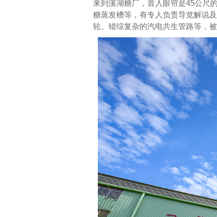
来到溪湖糖厂，首入眼帘是45公尺
糖蒸发槽等，有专人负责导览解说及
轮、错综复杂的汽电共生管路等，被形