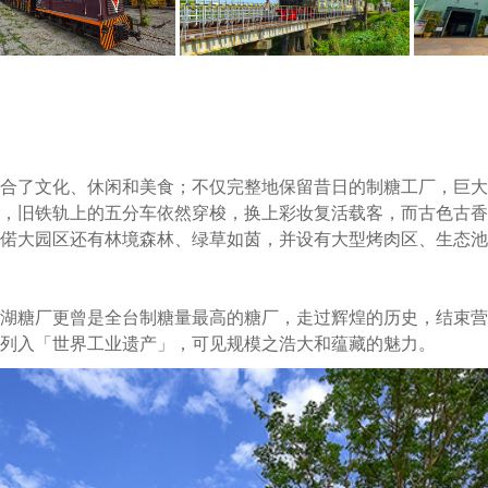
合了文化、休闲和美食；不仅完整地保留昔日的制糖工厂，巨大
，旧铁轨上的五分车依然穿梭，换上彩妆复活载客，而古色古香
偌大园区还有林境森林、绿草如茵，并设有大型烤肉区、生态池
湖糖厂更曾是全台制糖量最高的糖厂，走过辉煌的历史，结束营
列入「世界工业遗产」，可见规模之浩大和蕴藏的魅力。