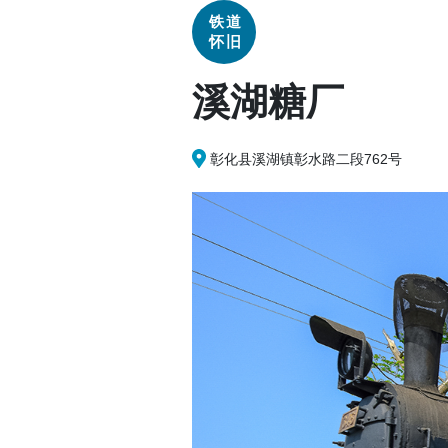
铁道
怀旧
溪湖糖厂
彰化县溪湖镇彰水路二段762号