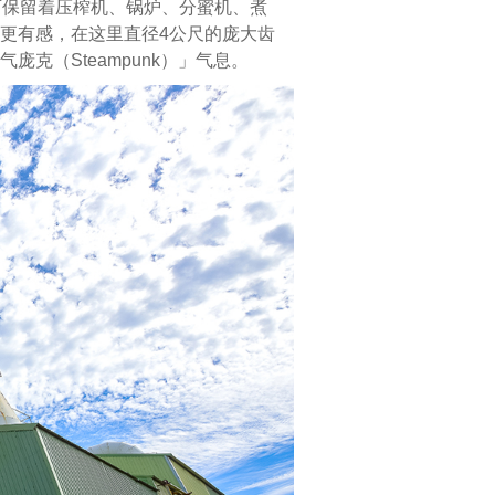
厂保留着压榨机、锅炉、分蜜机、煮
教
更有感，在这里直径4公尺的庞大齿
育
克（Steampunk）」气息。
意
义。
溪
湖
糖
厂
有
着
铁
道
迷
必
访
的
铁
道