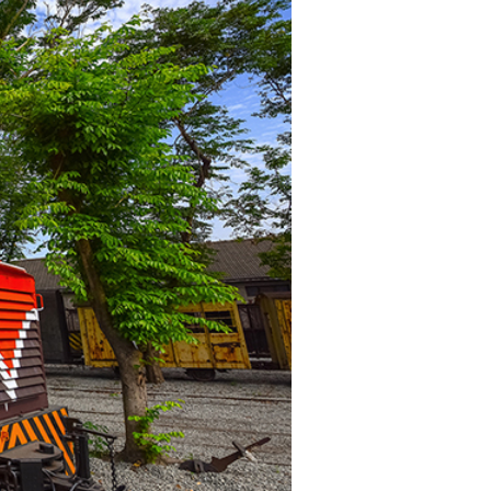
是
大
和
制
糖
株
式
会
社。
1946
年
台
糖
公
司
成
立
后
更