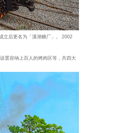
名
为
「溪
湖
糖
立后更名为「溪湖糖厂」。 2002
厂」。
2002
年
设置容纳上百人的烤肉区等，共四大
制
糖
业
务
结
束，
结
合
文
化