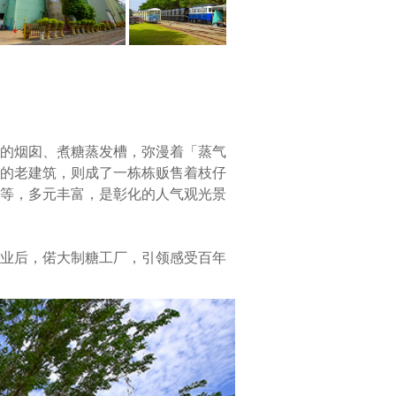
建
于
1919
年
的
日
治
时
的烟囱、煮糖蒸发槽，弥漫着「蒸气
期，
的老建筑，则成了一栋栋贩售着枝仔
尔
等，多元丰富，是彰化的人气观光景
后
历
经
业后，偌大制糖工厂，引领感受百年
三
次
扩
厂，
原
名