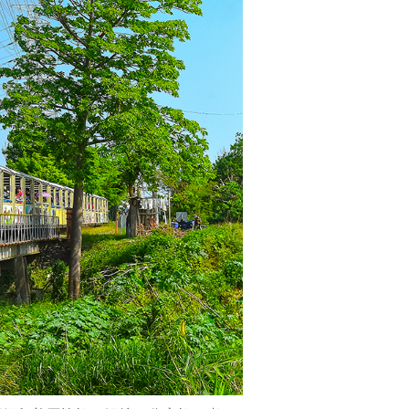
资
产
保
存
再
利
用，
转
型
休
闲
观
光，
并
肩
负
历
史
及