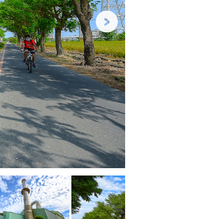
溪
湖
糖
厂