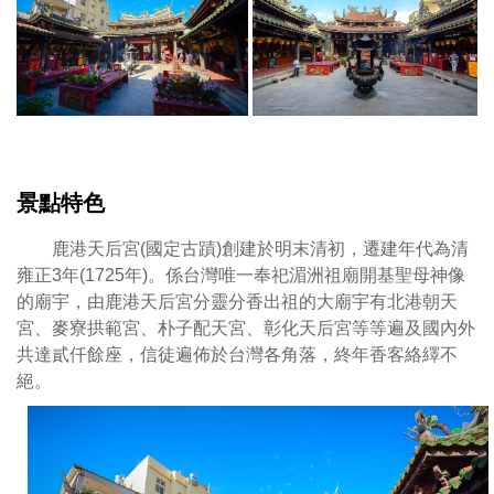
港
天
后
宮
湄
洲
媽
祖
景點特色
不
但
鹿港天后宮(國定古蹟)創建於明末清初，遷建年代為清
神
雍正3年(1725年)。係台灣唯一奉祀湄洲祖廟開基聖母神像
靈
的廟宇，由鹿港天后宮分靈分香出祖的大廟宇有北港朝天
顯
宮、麥寮拱範宮、朴子配天宮、彰化天后宮等等遍及國內外
赫，
共達貳仟餘座，信徒遍佈於台灣各角落，終年香客絡繹不
香
絕。
火
鼎
盛，
更