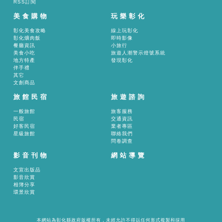
RSS訂閱
美食購物
玩樂彰化
彰化美食攻略
線上玩彰化
彰化爌肉飯
即時影像
餐廳資訊
小旅行
美食小吃
旅遊人潮警示燈號系統
地方特產
發現彰化
伴手禮
其它
文創商品
旅館民宿
旅遊諮詢
一般旅館
旅客服務
民宿
交通資訊
好客民宿
業者專區
星級旅館
聯絡我們
問卷調查
影音刊物
網站導覽
文宣出版品
影音欣賞
相簿分享
環景欣賞
本網站為彰化縣政府版權所有，未經允許不得以任何形式複製和採用