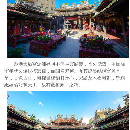
因
廟
宇
年
代
久
遠
規
模
鹿港天后宮湄洲媽祖不但神靈顯赫，香火鼎盛，更因廟
宏
宇年代久遠規模宏偉，而聞名遐邇。尤其建築結構富麗堂
偉，
皇，古色古香，雕樑畫棟獨具匠心，彩繪及木石雕刻，皆精
而
緻絕倫巧奪天工，故有藝術殿堂之稱。
聞
名
遐
邇。
尤
其