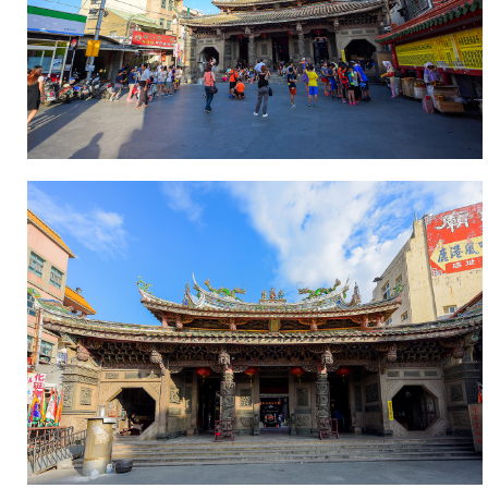
藝
術
殿
堂
之
稱。