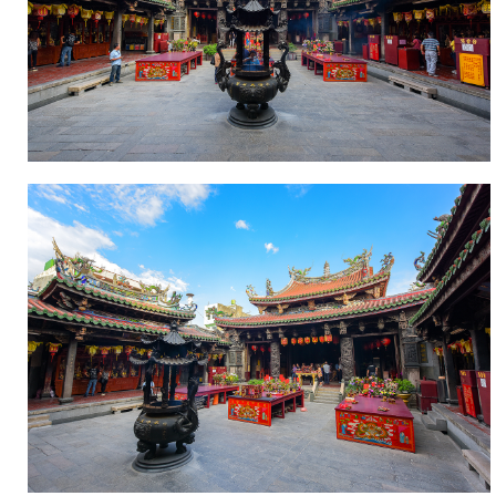
建
築
結
構
富
麗
堂
皇，
古
色
古
香，
雕
樑
畫
棟
獨
具
匠