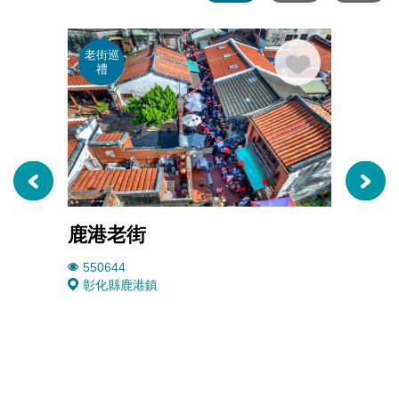
老街巡
老街
禮
禮
鹿港老街
鹿港
550644
1571
彰化縣鹿港鎮
彰化