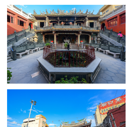
心，
彩
繪
及
木
石
雕
刻，
皆
精
緻
絕
倫
巧
奪
天
工，
故
有