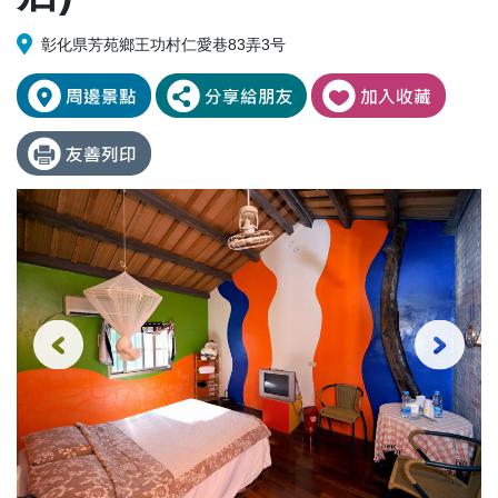
彰化県芳苑鄉王功村仁愛巷83弄3号