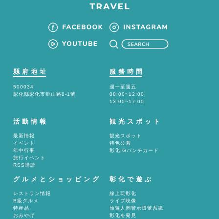
縣府地址
服務時間
500034
週一至週五
彰化縣彰化市卦山路8-1號
08:00~12:00
13:00~17:00
活動情報
観光スポット
最新情報
観光スポット
イベント
特色公園
年中行事
彰化IGパンチカード
旅行イベント
RSS購読
グルメとショッピング
彰化で遊ぶ
レストラン情報
線上玩彰化
B級グルメ
ライブ映像
特産品
旅遊人潮警示燈號系統
おみやげ
彰化を発見