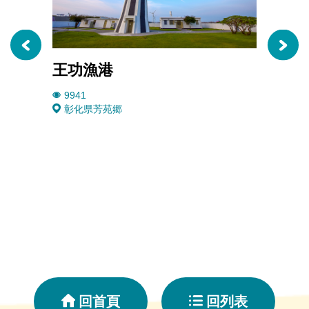
王功漁港
普天
9941
4303
彰化県芳苑郷
彰化
回首頁
回列表