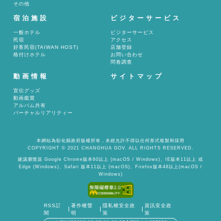
その他
宿泊施設
ビジターサービス
一般ホテル
ビジターサービス
民宿
アクセス
好客民宿(TAIWAN HOST)
店舗登録
格付けホテル
お問い合わせ
問卷調查
動画情報
サイトマップ
宣伝グッズ
動画鑑賞
アルバム共有
バーチャルリアリティー
本網站為彰化縣政府版權所有，未經允許不得以任何形式複製和採用
COPYRIGHT © 2021 CHANGHUA GOV. ALL RIGHTS RESERVED.
建議瀏覽器 Google Chrome版本60以上 (macOS / Windows)、IE版本11以上 或
Edge (Windows)、Safari 版本11以上 (macOS)、Firefox版本48以上(macOS /
Windows)
RSS訂
著作權聲
隱私權安全政
資訊安全政
閱
明
策
策