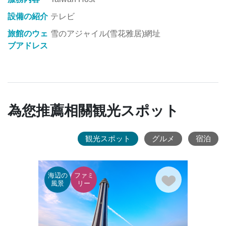
設備の紹介
テレビ
旅館のウェ
雪のアジャイル(雪花雅居)網址
ブアドレス
為您推薦相關観光スポット
観光スポット
グルメ
宿泊
海辺の
ファミ
古寺
風景
リー
跡