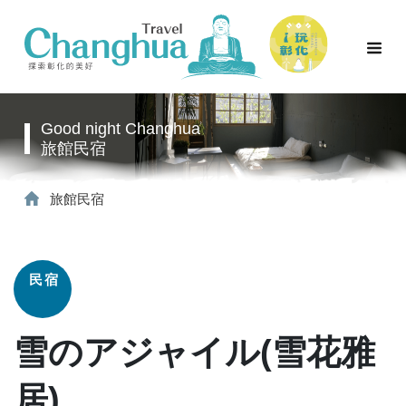
Good night Changhua
旅館民宿
旅館民宿
民宿
雪のアジャイル(雪花雅
居)