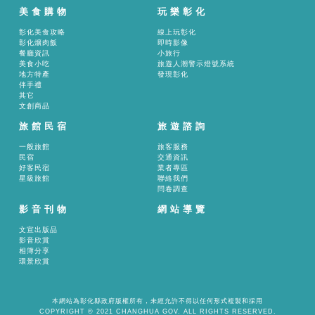
美食購物
玩樂彰化
彰化美食攻略
線上玩彰化
彰化爌肉飯
即時影像
餐廳資訊
小旅行
美食小吃
旅遊人潮警示燈號系統
地方特產
發現彰化
伴手禮
其它
文創商品
旅館民宿
旅遊諮詢
一般旅館
旅客服務
民宿
交通資訊
好客民宿
業者專區
星級旅館
聯絡我們
問卷調查
影音刊物
網站導覽
文宣出版品
影音欣賞
相簿分享
環景欣賞
本網站為彰化縣政府版權所有，未經允許不得以任何形式複製和採用
COPYRIGHT © 2021 CHANGHUA GOV. ALL RIGHTS RESERVED.