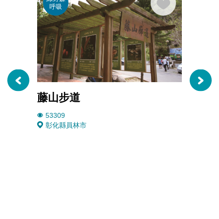
呼吸
遊
藤山步道
琉璃
53309
4919
彰化縣員林市
彰化