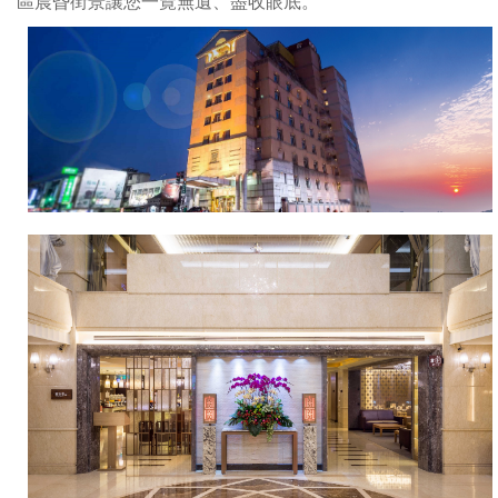
區晨昏街景讓您一覽無遺、盡收眼底。