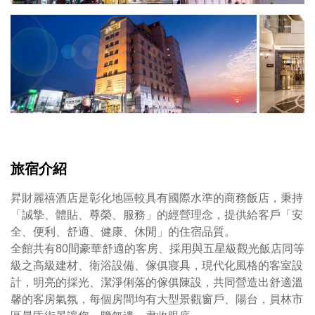
旅宿介紹
昇財麗禧酒店是彰化地區較具有國際水準的商務飯店，秉持
「誠摯、體貼、尊榮、服務」的經營理念，提供給客戶「安
全、便利、舒適、健康、休閒」的住宿品質。
全館共有80間豪華舒適的客房、採用與五星級觀光飯店同等
級之高級建材、衛浴設備、傢俱寢具，現代化風格的客室設
計，明亮的採光、潔淨俐落的傢俱陳設，共同營造出舒適溫
馨的客房氣氛，每個房間均有大型景觀窗戶、陽台，員林市