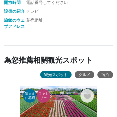
開放時間
電話番号してください
設備の紹介
テレビ
旅館のウェ
花宿網址
ブアドレス
為您推薦相關観光スポット
観光スポット
グルメ
宿泊
気まま
ファミ
カル
に花畑
リー
ャー