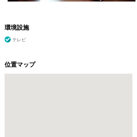
舞
う』、
夜
は
環境設施
『花
と
テレビ
宿
泊
す
位置マップ
る』
を
ご
提
供
し
ま
す。
ぜ
ひ、