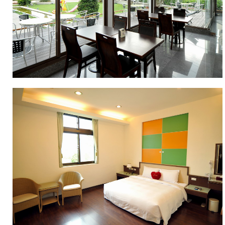
楽
し
み
が
あ
り
ま
す。
花
宿
で
は
皆
様
に
昼
は
『花
と