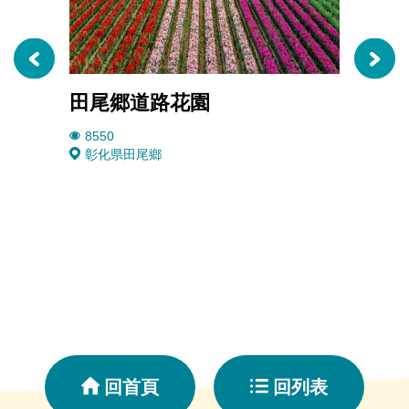
田尾郷道路花園
木化
8550
2946
彰化県田尾鄉
彰化
回首頁
回列表