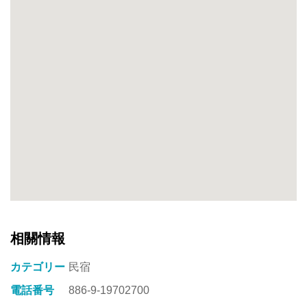
ご
利
用
を
お
待
ち
し
て
お
り
ま
す。
相關情報
カテゴリー
民宿
電話番号
886-9-19702700