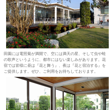
虫
や
蛙
の
歌
声
と
い
う
田園には電照菊が満開で、空には満天の星、そして虫や蛙
よ
の歌声というように、都市にはない楽しみがあります。花
う
宿では皆様に昼は『花と舞う』、夜は『花と宿泊する』を
に、
ご提供します。ぜひ、ご利用をお待ちしております。
都
市
に
は
な
い