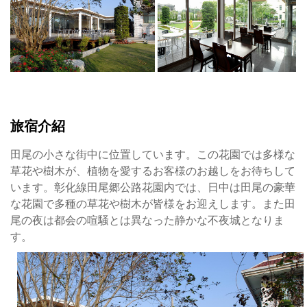
に
は
電
照
菊
が
満
開
旅宿介紹
で、
空
田尾の小さな街中に位置しています。この花園では多様な
に
草花や樹木が、植物を愛するお客様のお越しをお待ちして
は
います。彰化線田尾郷公路花園内では、日中は田尾の豪華
満
な花園で多種の草花や樹木が皆様をお迎えします。また田
天
尾の夜は都会の喧騒とは異なった静かな不夜城となりま
の
す。
星、
そ
し
て