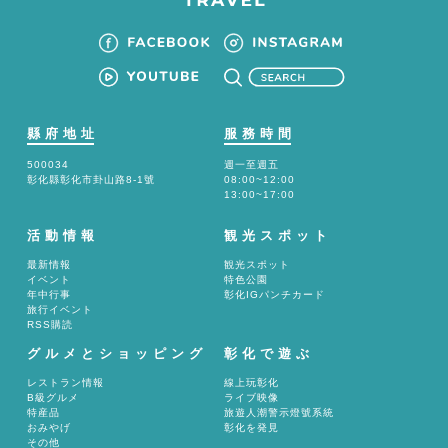
縣府地址
服務時間
500034
週一至週五
彰化縣彰化市卦山路8-1號
08:00~12:00
13:00~17:00
活動情報
観光スポット
最新情報
観光スポット
イベント
特色公園
年中行事
彰化IGパンチカード
旅行イベント
RSS購読
グルメとショッピング
彰化で遊ぶ
レストラン情報
線上玩彰化
B級グルメ
ライブ映像
特産品
旅遊人潮警示燈號系統
おみやげ
彰化を発見
その他