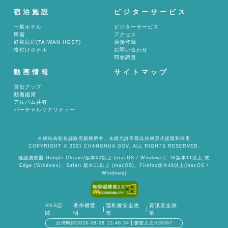
宿泊施設
ビジターサービス
一般ホテル
ビジターサービス
民宿
アクセス
好客民宿(TAIWAN HOST)
店舗登録
格付けホテル
お問い合わせ
問卷調查
動画情報
サイトマップ
宣伝グッズ
動画鑑賞
アルバム共有
バーチャルリアリティー
本網站為彰化縣政府版權所有，未經允許不得以任何形式複製和採用
COPYRIGHT © 2021 CHANGHUA GOV. ALL RIGHTS RESERVED.
建議瀏覽器 Google Chrome版本60以上 (macOS / Windows)、IE版本11以上 或
Edge (Windows)、Safari 版本11以上 (macOS)、Firefox版本48以上(macOS /
Windows)
RSS訂
著作權聲
隱私權安全政
資訊安全政
閱
明
策
策
台灣時間2026-08-08 15:46:34
瀏覽人次928367