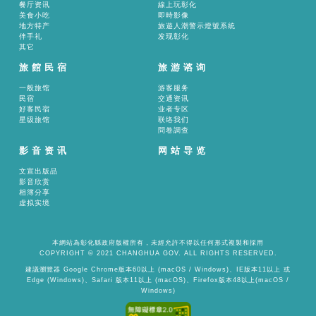
餐厅资讯
線上玩彰化
美食小吃
即時影像
地方特产
旅遊人潮警示燈號系統
伴手礼
发现彰化
其它
旅館民宿
旅游谘询
一般旅馆
游客服务
民宿
交通资讯
好客民宿
业者专区
星级旅馆
联络我们
問卷調查
影音资讯
网站导览
文宣出版品
影音欣赏
相簿分享
虚拟实境
本網站為彰化縣政府版權所有，未經允許不得以任何形式複製和採用
COPYRIGHT © 2021 CHANGHUA GOV. ALL RIGHTS RESERVED.
建議瀏覽器 Google Chrome版本60以上 (macOS / Windows)、IE版本11以上 或
Edge (Windows)、Safari 版本11以上 (macOS)、Firefox版本48以上(macOS /
Windows)