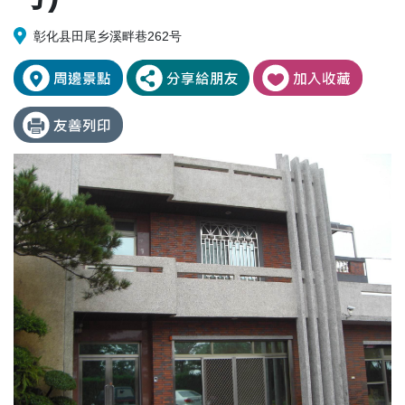
彰化县田尾乡溪畔巷262号