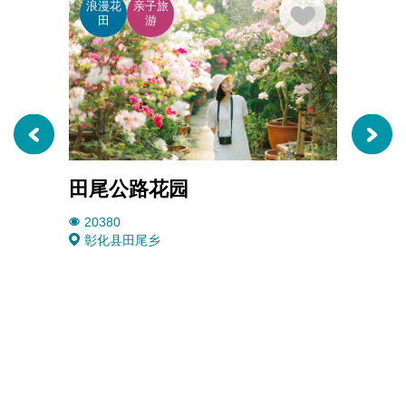
浪漫花
亲子旅
展览
田
游
物
田尾公路花园
隆盛
20380
6663
彰化县田尾乡
彰化