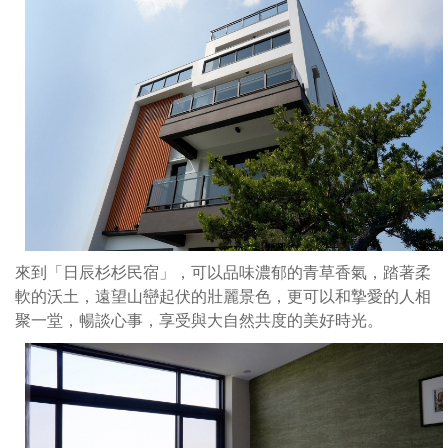
踏
著
柔
軟
的
沃
土，
遠
望
山
巒
來到「日辰杉杉民宿」，可以品味濃郁的青草香氣，踏著柔
起
軟的沃土，遠望山巒起伏的壯麗景色，更可以和摯愛的人相
伏
聚一堂，暢談心事，享受與大自然共度的美好時光。
的
壯
麗
景
色，