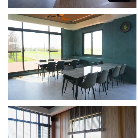
大
自
然
共
度
的
美
好
時
光。