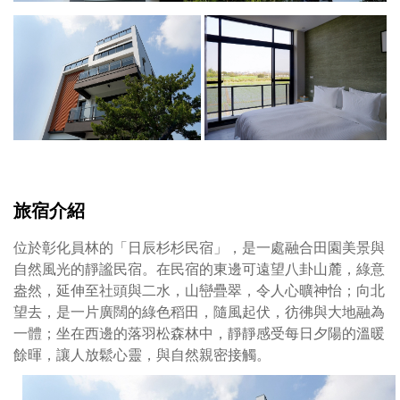
來
到
「日
辰
杉
杉
民
宿」，
可
以
旅宿介紹
品
味
位於彰化員林的「日辰杉杉民宿」，是一處融合田園美景與
濃
自然風光的靜謐民宿。在民宿的東邊可遠望八卦山麓，綠意
郁
盎然，延伸至社頭與二水，山巒疊翠，令人心曠神怡；向北
的
望去，是一片廣闊的綠色稻田，隨風起伏，彷彿與大地融為
青
一體；坐在西邊的落羽松森林中，靜靜感受每日夕陽的溫暖
草
餘暉，讓人放鬆心靈，與自然親密接觸。
香
氣，