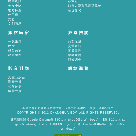
餐廳資訊
小旅行
美食小吃
旅遊人潮警示燈號系統
地方特產
發現彰化
伴手禮
其它
文創商品
旅館民宿
旅遊諮詢
一般旅館
旅客服務
民宿
交通資訊
好客民宿
業者專區
星級旅館
聯絡我們
問卷調查
影音刊物
網站導覽
文宣出版品
影音欣賞
相簿分享
環景欣賞
本網站為彰化縣政府版權所有，未經允許不得以任何形式複製和採用
COPYRIGHT © 2021 CHANGHUA GOV. ALL RIGHTS RESERVED.
建議瀏覽器 Google Chrome版本60以上 (macOS / Windows)、IE版本11以上 或
Edge (Windows)、Safari 版本11以上 (macOS)、Firefox版本48以上(macOS /
Windows)