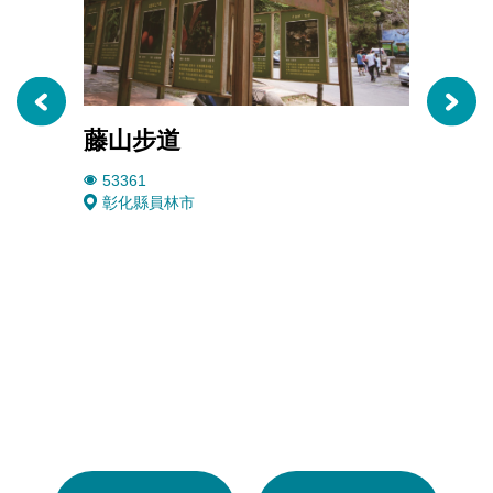
藤山步道
琉璃
53361
4922
彰化縣員林市
彰化