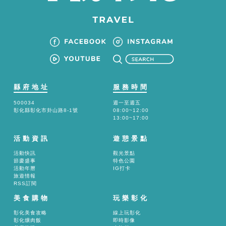
縣府地址
服務時間
500034
週一至週五
彰化縣彰化市卦山路8-1號
08:00~12:00
13:00~17:00
活動資訊
遊憩景點
活動快訊
觀光景點
節慶盛事
特色公園
活動年曆
IG打卡
旅遊情報
RSS訂閱
美食購物
玩樂彰化
彰化美食攻略
線上玩彰化
彰化爌肉飯
即時影像