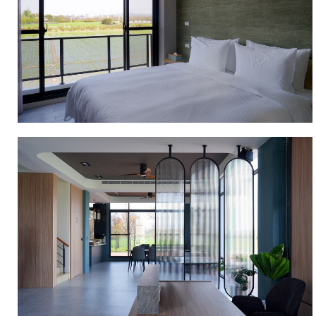
更
可
以
和
摯
愛
的
人
相
聚
一
堂，
暢
談
心
事，
享
受
與