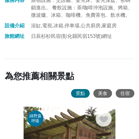
服務內容
旅宿設施：交誼廳、嬰兒床、嬰兒澡盆、密碼
鎖進出。 餐飲設施：茶/咖啡沖泡設施、烤箱、
微波爐、冰箱、咖啡機、免費茶包、飲水機。
設備介紹
浴缸,電視,冰箱,停車場,公共廚房,家庭房
旅館網址
日辰杉杉民宿(彰化縣民宿153號)網址
為您推薦相關景點
景點
美食
住宿
綠野森
親子
呼吸
遊