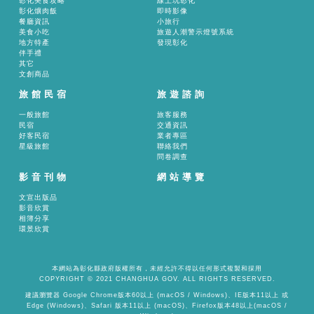
彰化美食攻略
線上玩彰化
彰化爌肉飯
即時影像
餐廳資訊
小旅行
美食小吃
旅遊人潮警示燈號系統
地方特產
發現彰化
伴手禮
其它
文創商品
旅館民宿
旅遊諮詢
一般旅館
旅客服務
民宿
交通資訊
好客民宿
業者專區
星級旅館
聯絡我們
問卷調查
影音刊物
網站導覽
文宣出版品
影音欣賞
相簿分享
環景欣賞
本網站為彰化縣政府版權所有，未經允許不得以任何形式複製和採用
COPYRIGHT © 2021 CHANGHUA GOV. ALL RIGHTS RESERVED.
建議瀏覽器 Google Chrome版本60以上 (macOS / Windows)、IE版本11以上 或
Edge (Windows)、Safari 版本11以上 (macOS)、Firefox版本48以上(macOS /