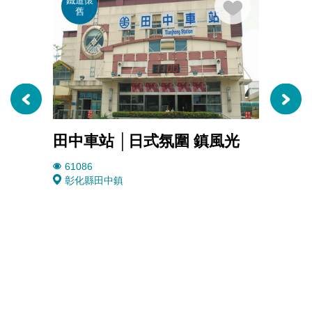
鐵道懷
綠野
舊
呼吸
田中車站 │日式氛圍 鎮風光
赤水
61086
3945
彰化縣田中鎮
彰化