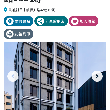
彰化縣田中鎮福安路32巷16號