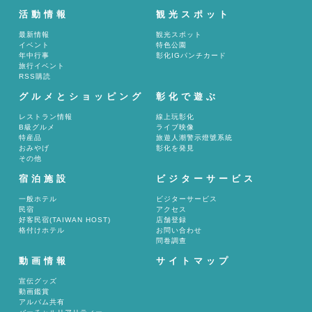
活動情報
観光スポット
最新情報
観光スポット
イベント
特色公園
年中行事
彰化IGパンチカード
旅行イベント
RSS購読
グルメとショッピング
彰化で遊ぶ
レストラン情報
線上玩彰化
B級グルメ
ライブ映像
特産品
旅遊人潮警示燈號系統
おみやげ
彰化を発見
その他
宿泊施設
ビジターサービス
一般ホテル
ビジターサービス
民宿
アクセス
好客民宿(TAIWAN HOST)
店舗登録
格付けホテル
お問い合わせ
問卷調查
動画情報
サイトマップ
宣伝グッズ
動画鑑賞
アルバム共有