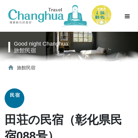
Good night Changhua
旅館民宿
旅館民宿
民宿
田荘の民宿（彰化県民
宿088号）