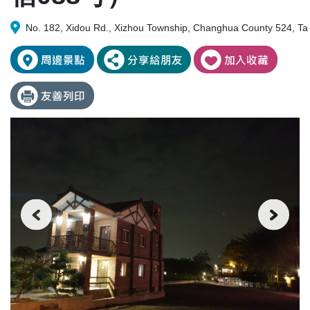
No. 182, Xidou Rd., Xizhou Township, Changhua County 524, Ta