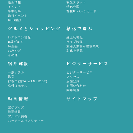
最新情報
観光スポット
イベント
特色公園
年中行事
彰化IGパンチカード
旅行イベント
RSS購読
グルメとショッピング
彰化で遊ぶ
レストラン情報
線上玩彰化
B級グルメ
ライブ映像
特産品
旅遊人潮警示燈號系統
おみやげ
彰化を発見
その他
宿泊施設
ビジターサービス
一般ホテル
ビジターサービス
民宿
アクセス
好客民宿(TAIWAN HOST)
店舗登録
格付けホテル
お問い合わせ
問卷調查
動画情報
サイトマップ
宣伝グッズ
動画鑑賞
アルバム共有
バーチャルリアリティー