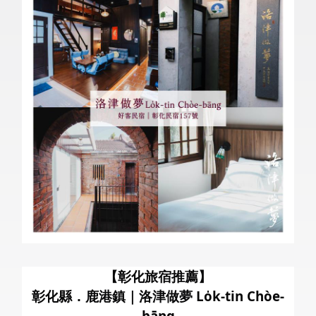
暑
【彰化旅宿推薦】
彰化縣．鹿港鎮｜洛津做夢 Lo̍k-tin Chòe-
bāng