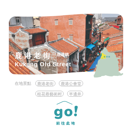
鹿港老街
鹿港鎮
Kukang Old Street
在地景點
鹿港老街
鹿港公會堂
桂花巷藝術村
半邊井