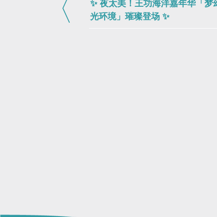
✨ 夜太美！王功海洋嘉年华「梦
光环境」璀璨登场 ✨