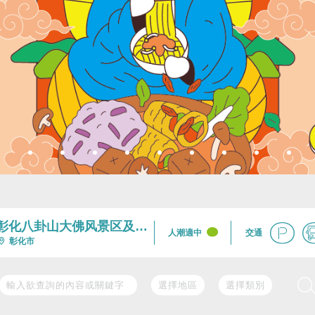
彰化八卦山大佛风景区及周
交通
人潮適中
边
彰化市