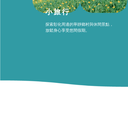
小旅行
探索彰化周邊的寧靜鄉村與休間景點，
放鬆身心享受悠間假期。