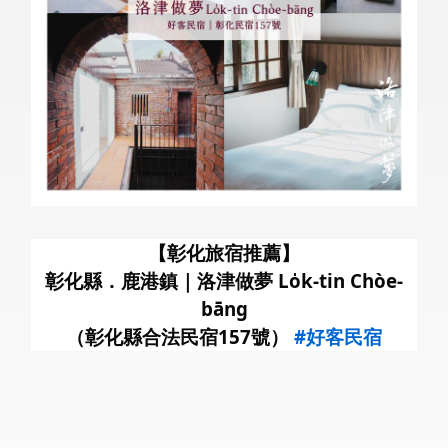
暑
【彰化旅宿推薦】
彰化縣．鹿港鎮｜洛津做夢 Lo̍k-tin Chòe-
bāng
（彰化縣合法民宿157號）
#好客民宿