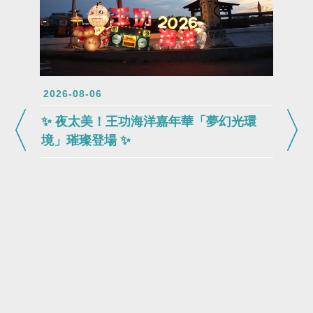
2026-08-06
✨ 夜太美！王功海洋嘉年華「夢幻光環
境」璀璨登場 ✨
2026-0
202