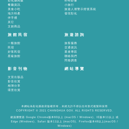
彰化爌肉飯
即時影像
餐廳資訊
小旅行
美食小吃
旅遊人潮警示燈號系統
地方特產
發現彰化
伴手禮
其它
文創商品
旅館民宿
旅遊諮詢
一般旅館
旅客服務
民宿
交通資訊
好客民宿
業者專區
星級旅館
聯絡我們
問卷調查
影音刊物
網站導覽
文宣出版品
影音欣賞
相簿分享
環景欣賞
本網站為彰化縣政府版權所有，未經允許不得以任何形式複製和採用
COPYRIGHT © 2021 CHANGHUA GOV. ALL RIGHTS RESERVED.
建議瀏覽器 Google Chrome版本60以上 (macOS / Windows)、IE版本11以上 或
Edge (Windows)、Safari 版本11以上 (macOS)、Firefox版本48以上(macOS /
Windows)