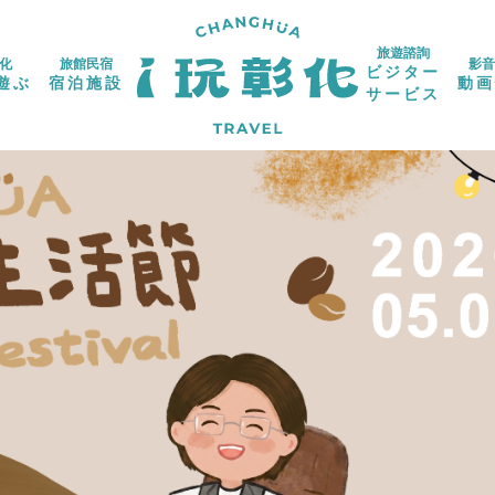
旅遊諮詢
化
旅館民宿
影音
ビジター
遊ぶ
宿泊施設
動画
サービス