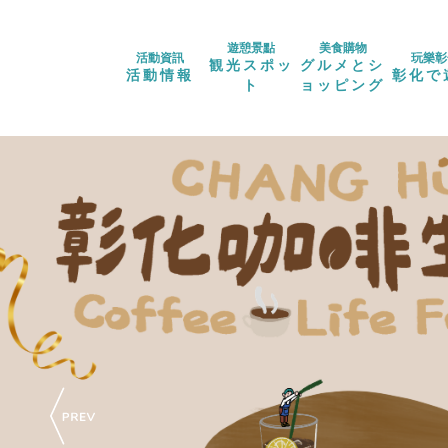
遊憩景點
美食購物
活動資訊
玩樂彰
観光スポッ
グルメとシ
活動情報
彰化で
ト
ョッピング