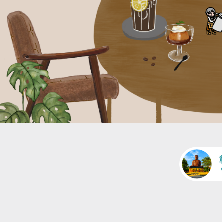
ア
交通
人潮適中