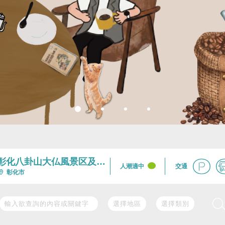
彰化八卦山大仏風景区及周
交通
人潮適中
辺
彰化市