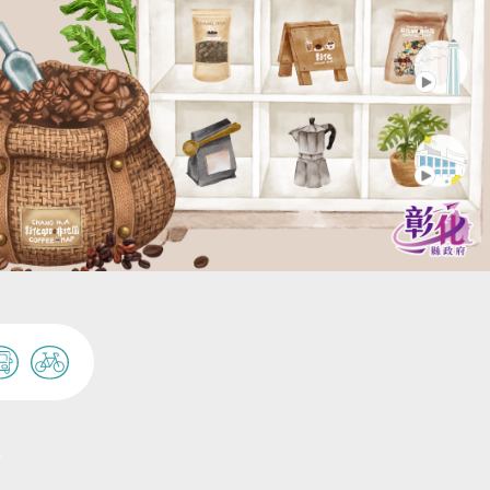
田尾公路花園および周辺の
人潮
花市場
田尾鄉