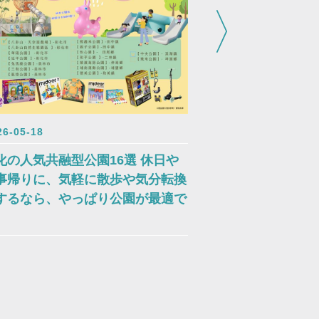
2026-05-18
26-05-18
彰化・四季の花
化の人気共融型公園16選 休日や
り豊かな旅へ、
事帰りに、気軽に散歩や気分転換
するなら、やっぱり公園が最適で
。